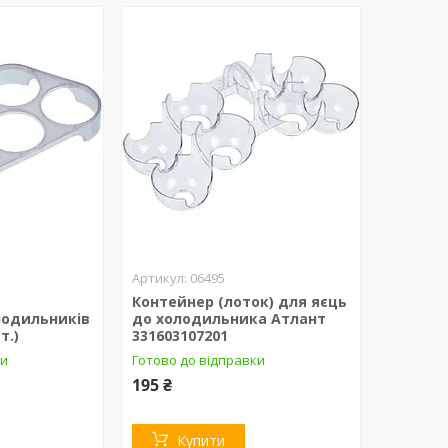
06495
Контейнер (лоток) для яєць
лодильників
до холодильника Атлант
т.)
331603107201
ки
Готово до відправки
195 ₴
Купити