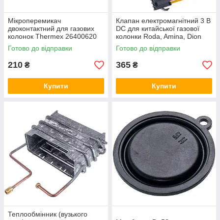
Мікроперемикач
Клапан електромагнітний 3 В
двоконтактний для газових
DC для китайської газової
колонок Thermex 26400620
колонки Roda, Amina, Dion
Готово до відправки
Готово до відправки
210
365
₴
₴
Купити
Купити
Теплообмінник (вузького