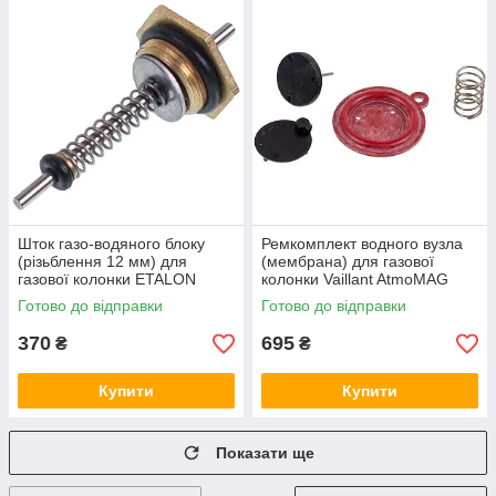
Шток газо-водяного блоку
Ремкомплект водного вузла
(різьблення 12 мм) для
(мембрана) для газової
газової колонки ETALON
колонки Vaillant AtmoMAG
INT/OE 115300
Готово до відправки
Готово до відправки
370
695
₴
₴
Купити
Купити
Показати ще