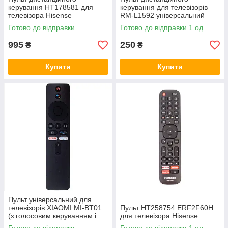
керування HT178581 для
керування для телевізорів
телевізора Hisense
RM-L1592 універсальний
HUAYU
Готово до відправки
Готово до відправки 1 од.
995
250
₴
₴
Купити
Купити
Пульт універсальний для
телевізорів XIAOMI MI-BT01
Пульт HT258754 ERF2F60H
(з голосовим керуванням і
для телевізора Hisense
Bluetooth)