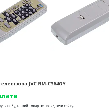
елевізора JVC RM-C364GY
 купити будь-який товар не покидаючи сайту.