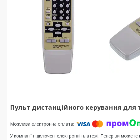
Пульт дистанційного керування для т
У компанії підключені електронні платежі. Тепер ви можете