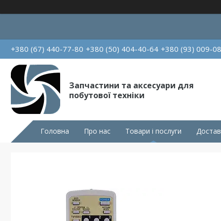
+380 (67) 440-77-80
+380 (50) 404-40-64
+380 (93) 009-0
Запчастини та аксесуари для
побутової техніки
Головна
Про нас
Товари і послуги
Достав