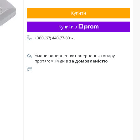
Купити
Купити з
+380 (67) 440-77-80
повернення товару
протягом 14 днів
за домовленістю