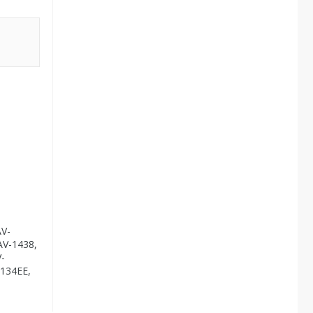
AV-
AV-1438,
-
2134EE,