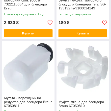
Моторний блок 1000W
Втулка (муфта) моторного
7322118634 для блендера
блоку для блендера Tefal SS-
Braun
193192 fs-9100014149
Готово до відправки 1 од.
Готово до відправки
2 930
180
₴
₴
Купити
Купити
Муфта - перехідник на
редуктор для блендера Braun
Муфта зчіпна для блендера
67050811
Braun 67050810