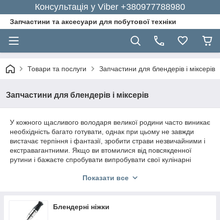
Консультація у Viber +380977788980
Запчастини та аксесуари для побутової техніки
Товари та послуги
Запчастини для блендерів і міксерів
Запчастини для блендерів і міксерів
У кожного щасливого володаря великої родини часто виникає
необхідність багато готувати, однак при цьому не завжди
вистачає терпіння і фантазії, зробити страви незвичайними і
екстравагантними. Якщо ви втомилися від повсякденної
рутини і бажаєте спробувати випробувати свої кулінарні
таланти, ви можете купити нові насадки і запчастини для
Показати все
блендерів і міксерів, які допоможуть порадувати вашу родину
неповторними фрешами, десертами та іншими
делікатесами.
Блендерні ніжки
Запчастини для блендера