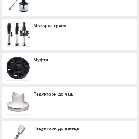
Ці прилади допомагають значно прискорити і поліпшити
процес готування, однак вони вимагають ретельного
догляду.
Часто може виникнути необхідність замінити застарілі деталі.
Багато спеціалізовані магазини займаються продажем
Моторна група
аксесуарів для техніки, проте не всі відрізняються доступною
ціною на свою продукцію.
Інтернет-магазин GoodParts пропонує швидко і без проблем
замовити онлайн:
ніжки для блендера;
Муфти
моторну групу;
редуктори до вінець;
редуктори до чашки
та інші запчастини з доставкою додому.
Редуктори до чаші
Наш інтернет-магазин пропонується вам придбати
запчастини для блендерів, які допоможуть підтримувати
роботу вашого кухонного обладнання за привабливою ціною.
Замовити можна за номером (067)9406440 з доставкою в
Харків, Вінницю, Київ, Миколаїв, Одесу і на решті території
України.
Редуктори до вінець