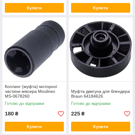
Купити
Купити
Коплинг (муфта) моторної
частини міксера Moulinex
Муфта двигуна для блендера
MS-0678260
Braun 64184626
Готово до відправки
Готово до відправки
180
225
₴
₴
Купити
Купити