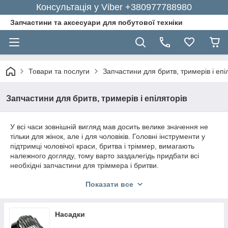
Консультація у Viber +380977788980
Запчастини та аксесуари для побутової техніки
Товари та послуги
Запчастини для бритв, тримерів і епі
Запчастини для бритв, тримерів і епіляторів
У всі часи зовнішній вигляд мав досить велике значення не
тільки для жінок, але і для чоловіків. Головні інструменти у
підтримці чоловічої краси, бритва і тріммер, вимагають
належного догляду, тому варто заздалегідь придбати всі
необхідні запчастини для тріммера і бритви.
Запчастини для тримерів – важливі
Показати все
аксесуари для стабільної роботи
техніки
Насадки
Електробритва є невід'ємним атрибутом у підтримці чоловічої