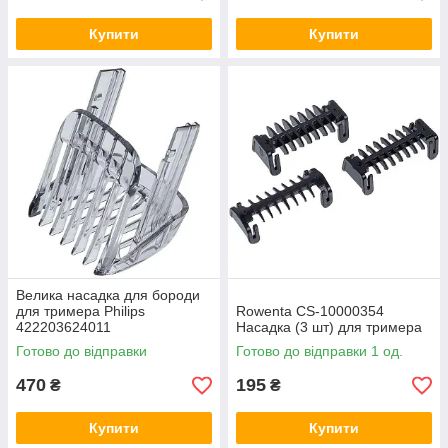
доставку товару на будинок в максимально стислі терміни.
Купити
Купити
Велика насадка для бороди
для тримера Philips
Rowenta CS-10000354
422203624011
Насадка (3 шт) для тримера
Готово до відправки
Готово до відправки 1 од.
470
195
₴
₴
Купити
Купити