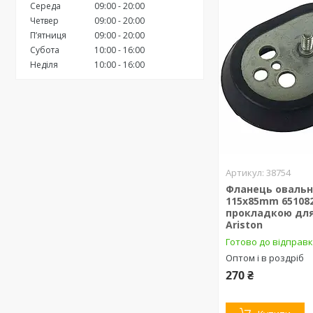
Середа
09:00
20:00
Четвер
09:00
20:00
Пʼятниця
09:00
20:00
Субота
10:00
16:00
Неділя
10:00
16:00
38754
Фланець оваль
115x85mm 651082
прокладкою для
Ariston
Готово до відправ
Оптом і в роздріб
270 ₴