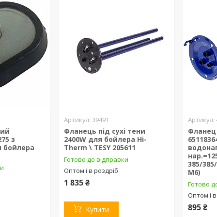
39491
ний
Фланець під сухі тени
Фланец
75 з
2400W для бойлера Hi-
6511836
 бойлера
Therm \ TESY 205611
водонаг
нар.=12
Готово до відправки
385/385
ки
Оптом і в роздріб
M6)
1 835 ₴
Готово д
Оптом і в
895 ₴
Купити