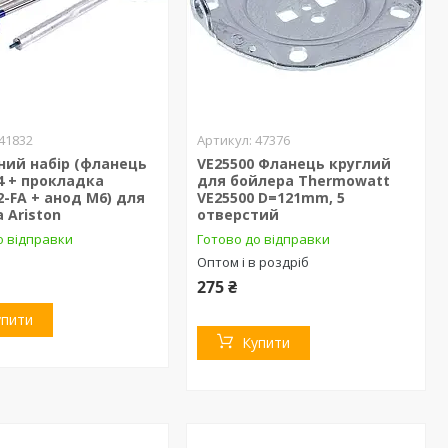
41832
47376
ний набір (фланець
VE25500 Фланець круглий
4 + прокладка
для бойлера Thermowatt
2-FA + анод М6) для
VE25500 D=121mm, 5
 Ariston
отверстий
о відправки
Готово до відправки
Оптом і в роздріб
275 ₴
упити
Купити