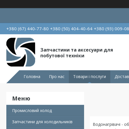
+380 (67) 440-77-80
+380 (50) 404-40-64
+380 (93) 009-0
Запчастини та аксесуари для
побутової техніки
Головна
Про нас
Товари і послуги
Достав
Промисловий холод
Запчастини для холодильників
Водонагрівачі - о