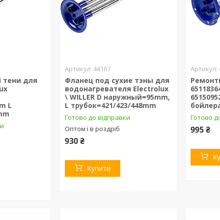
44167
і тени для
Фланец под сухие тэны для
Ремонт
ux
водонагревателя Electrolux
6511836
\ WILLER D наружный=95mm,
6515095
m L
L трубок=421/423/448mm
бойлера
0mm
Готово до відправки
Готово д
ки
Оптом і в роздріб
995 ₴
930 ₴
К
Купити