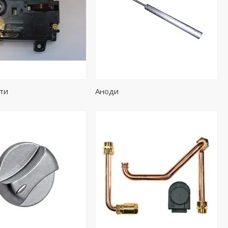
ти
Аноди