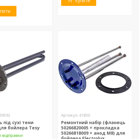
Купити
упити
39592
41830
 під сухі тени
Ремонтний набір (фланець
для бойлера Tesy
50266820005 + прокладка
50266818009 + анод M8) для
о відправки
бойлера Electrolux