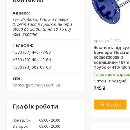
вул. Вербова, 17в, 2-й поверх
(Пункт видачі працює: пн-пт з
09:00 до 20:00, сб-нд 10-16 00),
Київ, Україна
21576
Фланець під сух
+380 (67) 440-77-80
бойлера Electrol
50266820005 D
+380 (50) 404-40-64
зовнішній=167m
+380 (93) 009-08-03
трубок=410/43
Готово до відправ
Оптом і в роздріб
https://goodparts.com.ua
745 ₴
Купити
Графік роботи
Понеділок
09:00
20:00
Вівторок
09:00
20:00