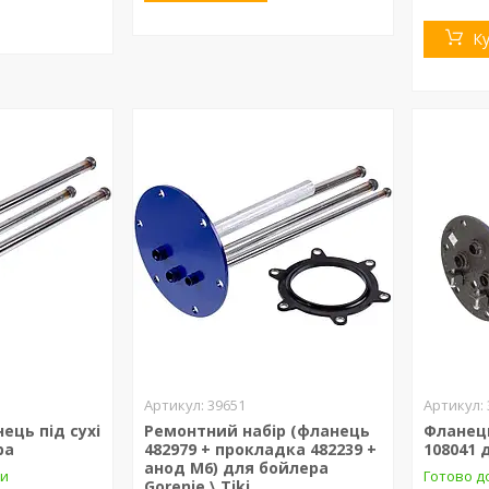
К
39651
ець під сухі
Ремонтний набір (фланець
Фланець
ра
482979 + прокладка 482239 +
108041 
анод M6) для бойлера
ки
Готово д
Gorenje \ Tiki