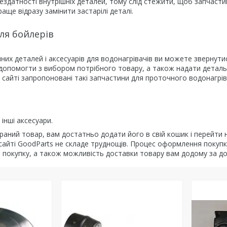
ездатності внутрішніх деталей, тому слід стежити, щоб запчастин
аще відразу замінити застарілі деталі.
ля бойлерів
мінних деталей і аксесуарів для водонагрівачів ви можете зверну
і допомогти з вибором потрібного товару, а також надати детал
 сайті запропоновані такі запчастини для проточного водонагрів
інші аксесуари.
аний товар, вам достатньо додати його в свій кошик і перейти 
сайті GoodParts не складе труднощів. Процес оформлення покупк
а покупку, а також можливість доставки товару вам додому за доп