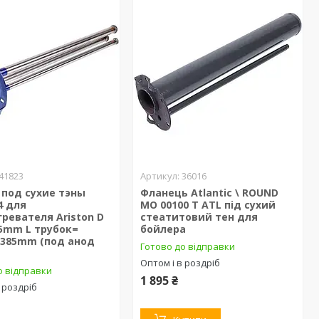
41823
36016
 под сухие тэны
Фланець Atlantic \ ROUND
4 для
MO 00100 T ATL під сухий
ревателя Ariston D
стеатитовий тен для
5mm L трубок=
бойлера
/385mm (под анод
Готово до відправки
Оптом і в роздріб
о відправки
1 895 ₴
 роздріб