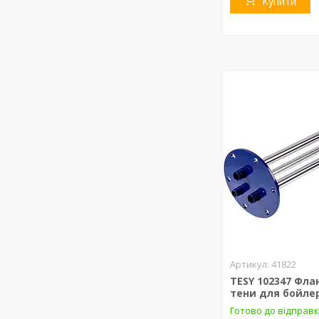
Купити
41822
TESY 102347 Флан
тени для бойле
Готово до відправ