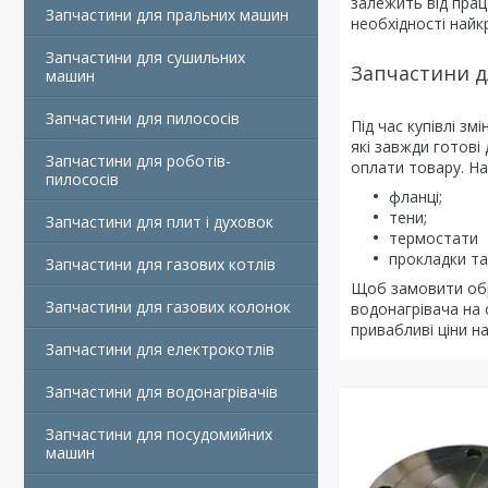
залежить від прац
Запчастини для пральних машин
необхідності найкр
Запчастини для сушильних
Запчастини д
машин
Запчастини для пилососів
Під час купівлі з
які завжди готов
Запчастини для роботів-
оплати товару. На
пилососів
фланці;
тени;
Запчастини для плит і духовок
термостати
прокладки та 
Запчастини для газових котлів
Щоб замовити обр
Запчастини для газових колонок
водонагрівача на 
привабливі ціни н
Запчастини для електрокотлів
Запчастини для водонагрівачів
Запчастини для посудомийних
машин