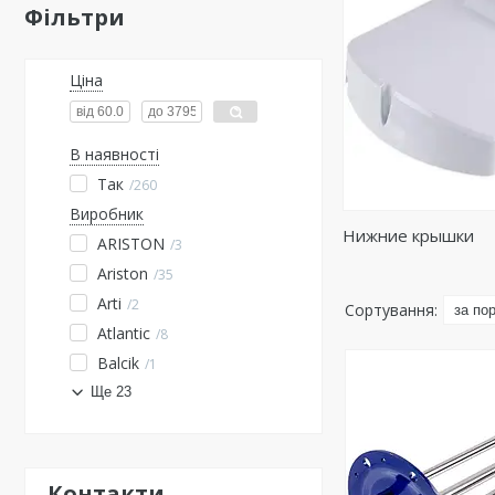
Фільтри
Ціна
В наявності
Так
260
Виробник
Нижние крышки
ARISTON
3
Ariston
35
Arti
2
Atlantic
8
Balcik
1
Ще 23
Контакти