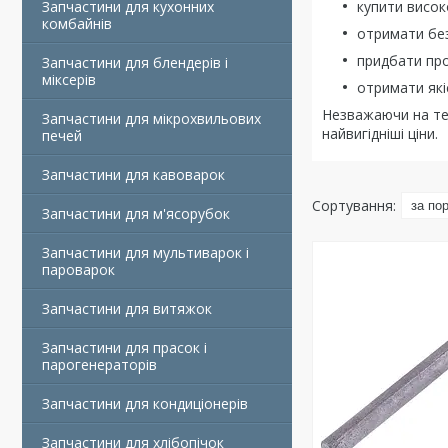
Запчастини для кухонних
купити висок
комбайнів
отримати бе
придбати про
Запчастини для блендерів і
міксерів
отримати які
Незважаючи на те,
Запчастини для мікрохвильових
найвигідніші ціни.
печей
Запчастини для кавоварок
Запчастини для м'ясорубок
Запчастини для мультиварок і
пароварок
Запчастини для витяжок
Запчастини для прасок і
парогенераторів
Запчастини для кондиціонерів
Запчастини для хлібопічок