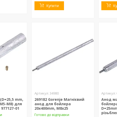
Купити
К
34980
(D=25,5 mm,
269182 Gorenje Магнієвий
Анод м
 M5-M8) для
анод для бойлера
бойлера
 977127-01
20х400mm, M8x25
D=25mm
різьбле
ки
Готово до відправки