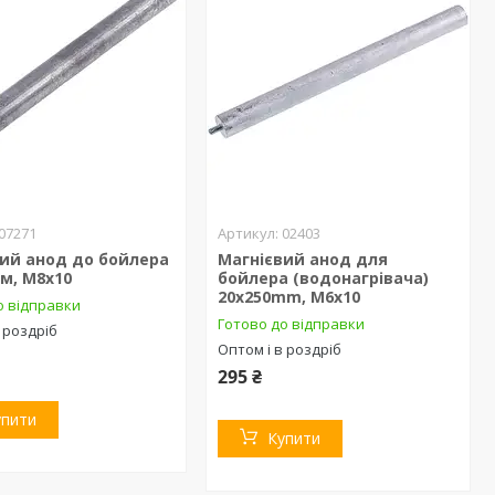
07271
02403
ий анод до бойлера
Магнієвий анод для
м, М8х10
бойлера (водонагрівача)
20х250mm, М6х10
о відправки
Готово до відправки
 роздріб
Оптом і в роздріб
295 ₴
упити
Купити