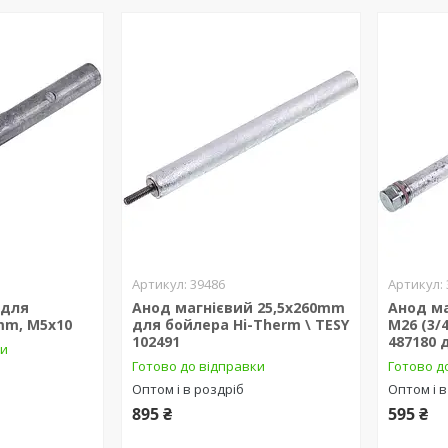
39486
 для
Анод магнієвий 25,5x260mm
Анод м
mm, М5х10
для бойлера Hi-Therm \ TESY
M26 (3/
102491
487180 
ки
Готово до відправки
Готово д
Оптом і в роздріб
Оптом і в
895 ₴
595 ₴