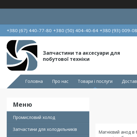
+380 (67) 440-77-80
+380 (50) 404-40-64
+380 (93) 009-0
Запчастини та аксесуари для
побутової техніки
Головна
Про нас
Товари і послуги
Достав
Промисловий холод
Запчастини для холодильників
Магнієвий анод в 