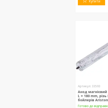
Купити
33593
Анод магнієвий 
L = 180 mm, різь
бойлерів Ariston
Готово до відправ