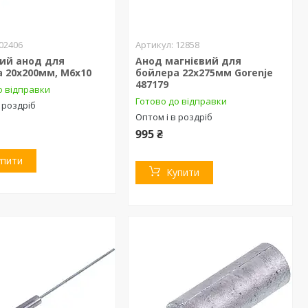
02406
12858
вий анод для
Анод магнієвий для
 20х200мм, М6х10
бойлера 22х275мм Gorenje
487179
о відправки
Готово до відправки
 роздріб
Оптом і в роздріб
995 ₴
упити
Купити