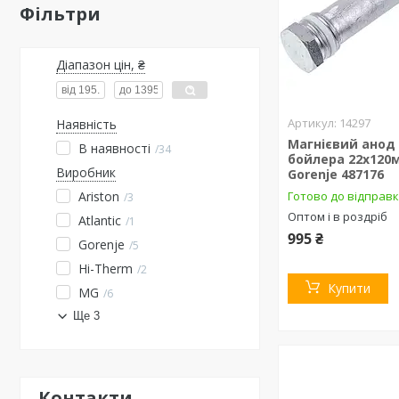
Фільтри
Діапазон цін, ₴
14297
Наявність
Магнієвий анод
В наявності
34
бойлера 22х120
Виробник
Gorenje 487176
Ariston
Готово до відправ
3
Оптом і в роздріб
Atlantic
1
995 ₴
Gorenje
5
Hi-Therm
2
Купити
MG
6
Ще 3
Контакти