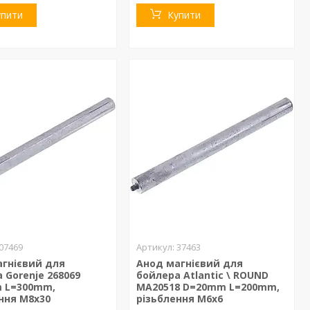
упити
Купити
07469
37463
агнієвий для
Анод магнієвий для
 Gorenje 268069
бойлера Atlantic \ ROUND
 L=300mm,
МА20518 D=20mm L=200mm,
ння M8x30
різьблення M6x6