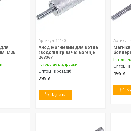
14140
 для
Анод магнієвий для котла
Магніє
мм, M26
(водопідігрівача) Gorenje
бойлера
268067
Готово д
ки
Готово до відправки
Оптом і в
Оптом і в роздріб
195 ₴
795 ₴
К
Купити