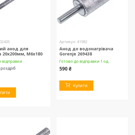
02405
41982
вий анод для
Анод до водонагрівача
 20х200мм, М6х180
Gorenje 269438
о відправки
Готово до відправки 1 од.
 роздріб
590 ₴
Купити
упити