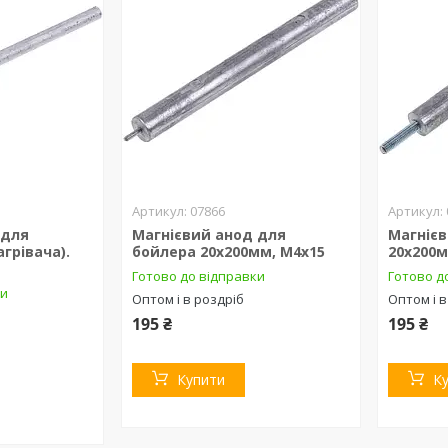
07866
 для
Магнієвий анод для
Магнієв
грівача).
бойлера 20х200мм, М4х15
20х200м
0
Готово до відправки
Готово д
ки
Оптом і в роздріб
Оптом і в
195 ₴
195 ₴
Купити
К