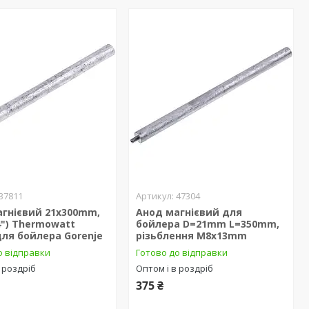
37811
47304
агнієвий 21х300mm,
Анод магнієвий для
4") Thermowatt
бойлера D=21mm L=350mm,
для бойлера Gorenje
різьблення M8x13mm
о відправки
Готово до відправки
 роздріб
Оптом і в роздріб
375 ₴