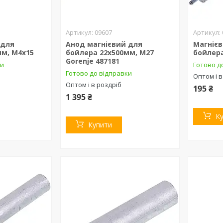
09607
 для
Анод магнієвий для
Магніє
мм, М4х15
бойлера 22х500мм, M27
бойлера
Gorenje 487181
ки
Готово д
Готово до відправки
Оптом і в
Оптом і в роздріб
195 ₴
1 395 ₴
К
Купити