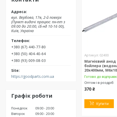
вул. Вербова, 17в, 2-й поверх
(Пункт видачі працює: пн-пт з
09:00 до 20:00, сб-нд 10-16 00),
Київ, Україна
+380 (67) 440-77-80
+380 (50) 404-40-64
02400
+380 (93) 009-08-03
Магнієвий анод
бойлера (водона
20х400мм, М6х1
https://goodparts.com.ua
Готово до відправ
Оптом і в роздріб
370 ₴
Графік роботи
Купити
Понеділок
09:00
20:00
Вівторок
09:00
20:00