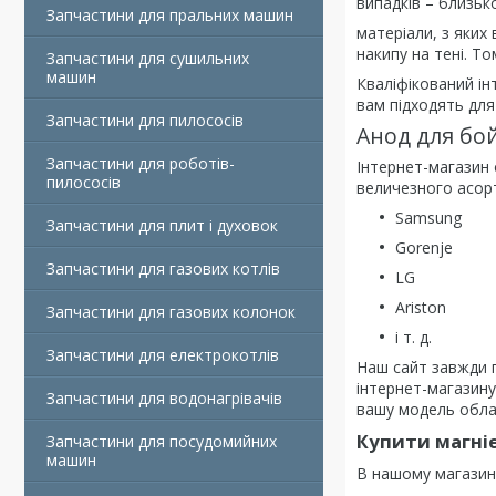
випадків – близьк
Запчастини для пральних машин
матеріали, з яких 
накипу на тені. Т
Запчастини для сушильних
машин
Кваліфікований ін
вам підходять для
Запчастини для пилососів
Анод для бо
Запчастини для роботів-
Інтернет-магазин 
пилососів
величезного асорт
Samsung
Запчастини для плит і духовок
Gorenje
Запчастини для газових котлів
LG
Ariston
Запчастини для газових колонок
і т. д.
Запчастини для електрокотлів
Наш сайт завжди г
інтернет-магазину
Запчастини для водонагрівачів
вашу модель обла
Купити магні
Запчастини для посудомийних
машин
В нашому магазині