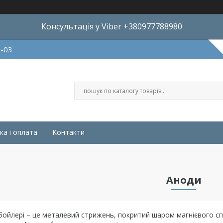
Консультація у Viber +380977788980
8-03
ка і оплата
Контакти
Аноди
бойлері – це металевий стрижень, покритий шаром магнієвого сп