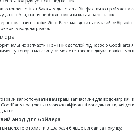
о тена. Анод руйнується швидше, ніж
виготовлені стінки бака – мідь і сталь. Він фактично приймає на 
ому дане обладнання
необхідно міняти кілька разів на рік.
тернет-магазин техніки GoodParts має досить великий вибір якіс
 ремонту водонагрівача.
йлера
оригінальних запчастин і змінних деталей під назвою GoodParts 
именту товарів магазину ви можете також відшукати якісні магніє
отовий запропонувати вам кращі запчастини для водонагрівачів 
 GoodParts працюють висококваліфіковані консультанти, які доп
днання.
євий анод для бойлера
 ви можете отримати в два рази більше вигоди за покупку: