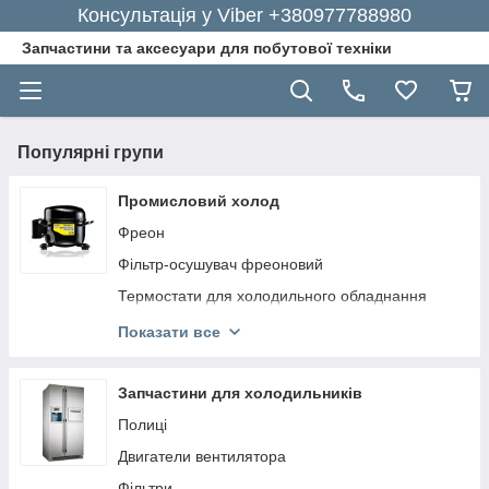
Консультація у Viber +380977788980
Запчастини та аксесуари для побутової техніки
Популярні групи
Промисловий холод
Фреон
Фільтр-осушувач фреоновий
Термостати для холодильного обладнання
Пускові конденсатори для кондиціонерів
Показати все
Випарники для холодильників
Оливи для компресорів кондиціонерів і
Запчастини для холодильників
вакуумних насосів
Полиці
Кріплення для кондиціонерів
Двигатели вентилятора
Компресори для холодильних установок
Фільтри