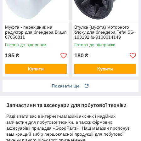
Муфта - перехідник на
Втулка (муфта) моторного
редуктор для блендера Braun
блоку для блендера Tefal SS-
67050811
193192 fs-9100014149
Готово до відправки
Готово до відправки
185
180
₴
₴
Купити
Купити
Показати ще
Запчастини та аксесуари для побутової техніки
Раді вітати вас в інтернет-магазині якісних і надійних
запчастин для побутової техніки, а також фірмових
аксесуарів і приладдя «GoodParts». Наш магазин пропонує
вам кращий вибір першокласної продукції для побутової
техніки різного цільового призначення.