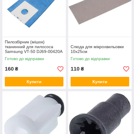
Основание клавиш управления
Вентилятори
Болты крепления
Корпусные детали
Пилозбірник (мішок)
тканинний для пилососа
Слюда для мікрохвильовки
Samsung VT-50 DJ69-00420A
10х25см
DJ69-00420B
Готово до відправки
Готово до відправки
160
110
₴
₴
Купити
Купити