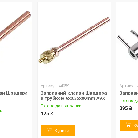
44059
пан Шредера
Заправний клапан Шредера
Заправ
з трубкою 6x0.55x80mm AVX
Готово д
Готово до відправки
395 ₴
ки
125 ₴
К
Купити