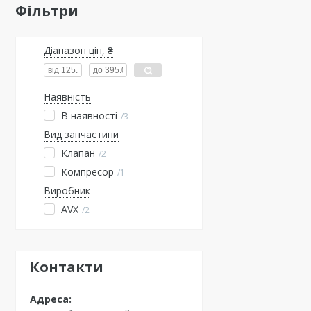
Фільтри
Діапазон цін, ₴
Наявність
В наявності
3
Вид запчастини
Клапан
2
Компресор
1
Виробник
AVX
2
Контакти