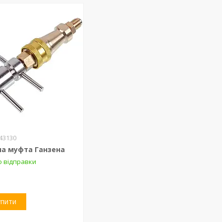
43130
на муфта Ганзена
о відправки
упити