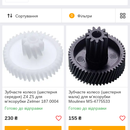
Сортування
0
Фільтри
Зубчасте колесо (шестерня
Зубчасте колесо (шестерня
середня) Z4 Z5 для
мала) для м'ясорубки
м'ясорубки Zelmer 187.0004
Moulinex MS-4775533
793636
Готово до відправки
Готово до відправки
230
155
₴
₴