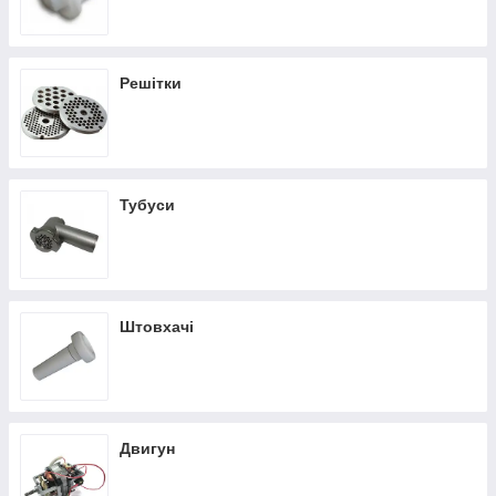
Решітки
Тубуси
Штовхачі
Двигун