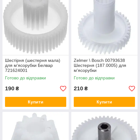
Шестірня (шестерня мала)
Zelmer \ Bosch 00793638
для м'ясорубки Белвар
Шестерня (187.0005) для
721624001
м'ясорубки
Готово до відправки
Готово до відправки
190
210
₴
₴
Купити
Купити