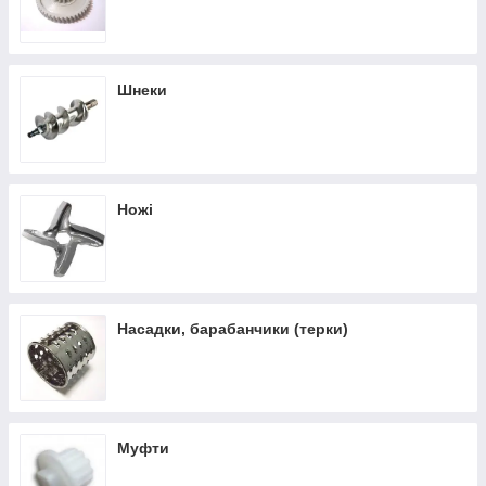
На жаль, жоден побутовий прилад не довговічний і рано чи
пізно час дасть про себе знати. Однак не поспішайте
викидати м'ясорубку, адже ви можете просто замінити
зіпсовані деталі й далі насолоджуватися швидким і
Шнеки
практичним приготуванням. Ви можете відшукати всі
необхідні змінні деталі та запчастини до електром'ясорубки
на сторінках популярного інтернет-магазину GoodParts.
Зазначений магазин пропонує вам великий спектр фірмових
запчастин, приладдя, аксесуарів і змінних деталей для
електром'ясорубок і не тільки:
Ножі
ножі;
шестерні;
шнеки;
насадки;
Насадки, барабанчики (терки)
муфти;
терки та інші запчастини.
Наш магазин пропонує вам купити запчастини до м'ясорубки
за доступною ціною. Також у продажу є великий вибір
аксесуарів для інших побутових приладів і техніки, який ви
Муфти
можете замовити онлайн.