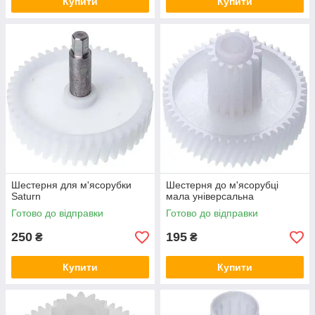
Купити
Купити
Шестерня для м'ясорубки
Шестерня до м'ясорубці
Saturn
мала універсальна
Готово до відправки
Готово до відправки
250
195
₴
₴
Купити
Купити