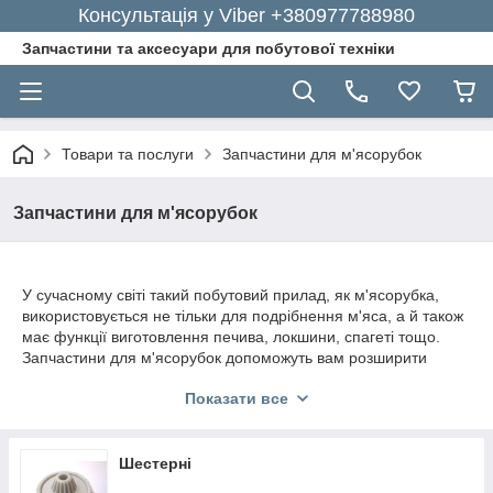
Консультація у Viber +380977788980
Запчастини та аксесуари для побутової техніки
Товари та послуги
Запчастини для м'ясорубок
Запчастини для м'ясорубок
У сучасному світі такий побутовий прилад, як м'ясорубка,
використовується не тільки для подрібнення м'яса, а й також
має функції виготовлення печива, локшини, спагеті тощо.
Запчастини для м'ясорубок допоможуть вам розширити
робочі здібності пристрою і помітно прискорити процес
Показати все
приготування їжі.
Запчастини для м'ясорубок у магазині
GoodParts
Шестерні