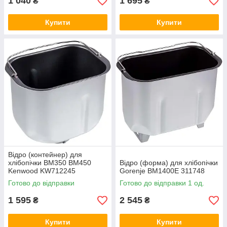
1 040
1 695
₴
₴
Купити
Купити
Відро (контейнер) для
хлібопічки BM350 BM450
Відро (форма) для хлібопічки
Kenwood KW712245
Gorenje BM1400E 311748
Готово до відправки
Готово до відправки 1 од.
1 595
2 545
₴
₴
Купити
Купити