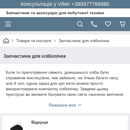
Консультація у Viber +380977788980
Запчастини та аксесуари для побутової техніки
Товари та послуги
Запчастини для хлібопічок
Запчастини для хлібопічок
Коли то приготування свіжого, домашнього хліба було
справжнім мистецтвом, яке займало, не тільки багато часу,
але й сил, однак зараз для цієї мети можна просто
використовувати компактну хлібопічку. Завдяки цьому
пристрою ви зможете балувати свою сім'ю смачною випічкою
кожен день, а спеціальні запчастини для хлібопічок
Показати все
допоможуть вам правильно доглядати за обладнанням.
Відерця, лопатки, двигуни і інші
запчастини для хлібопічки від
Відерця
GoodParts