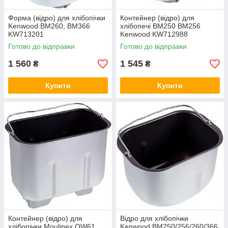
Форма (відро) для хлібопічки
Контейнер (відро) для
Kenwood BM260, BM366
хлібопечі BM250 BM256
KW713201
Kenwood KW712988
Готово до відправки
Готово до відправки
1 560
1 545
₴
₴
Купити
Купити
Контейнер (відро) для
Відро для хлібопічки
хлібопічки Moulinex OW61
Kenwood BM250/256/260/366