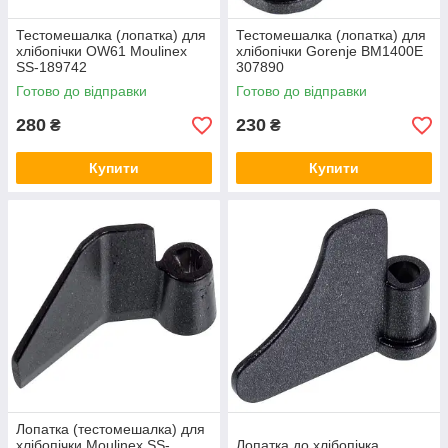
Тестомешалка (лопатка) для
Тестомешалка (лопатка) для
хлібопічки OW61 Moulinex
хлібопічки Gorenje BM1400E
SS-189742
307890
Готово до відправки
Готово до відправки
280
230
₴
₴
Купити
Купити
Лопатка (тестомешалка) для
хлібопічки Moulinex SS-
Лопатка до хлібопічка