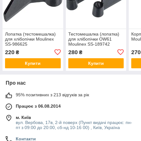
Лопатка (тестомешалка)
Тестомешалка (лопатка)
Корп
для хлібопічки Moulinex
для хлібопічки OW61
Moul
SS-986625
Moulinex SS-189742
220
280
270
₴
₴
Купити
Купити
Про нас
95% позитивних з 213 відгуків за рік
Працює з 06.08.2014
м. Київ
вул. Вербова, 17в, 2-й поверх (Пункт видачі працює: пн-
пт з 09:00 до 20:00, сб-нд 10-16 00) , Київ, Україна
Контакти