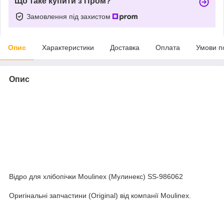
Що таке купити з Пром?
Замовлення під захистом
Опис
Характеристики
Доставка
Оплата
Умови п
Опис
Відро для хлібопічки Moulinex (Мулинекс) SS-986062
Оригінальні запчастини (Original) від компанії Moulinex.