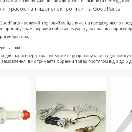
ити в магазинах. Але ви завжди можете замовити необхідні аксе
ля прасок та іншої електроніки на GoodParts
GoodParts - великий торговий майданчик, на продажу якого пред
н пропонує вам широкий вибір аксесуарів для прасок і парогенер
арогенератора;
ри та інші.
ни для парогенератора, ви можете розраховувати на допомогу на
замовлення, ви отримаєте обраний товар протягом від 3 до 5 дн