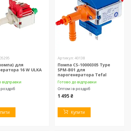
05295
40138
помпа) для
Помпа CS-10000305 Type
ератора 16 W ULKA
SPM-B01 для
парогенератора Tefal
о відправки
Готово до відправки
 роздріб
Оптом і в роздріб
1 495 ₴
упити
Купити