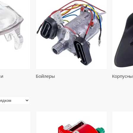
 и
Бойлеры
Корпусны