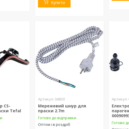
Купити
04830
р CS-
Мережевий шнур для
Електр
аски Tefal
праски 2.7m
пароген
0009099
ки
Готово до відправки
Готово д
Оптом і в роздріб