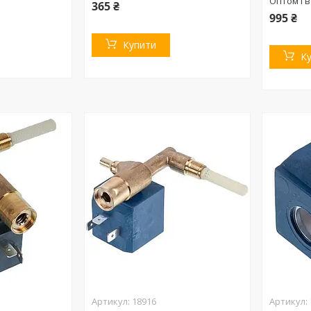
Оптом і в
365 ₴
995 ₴
Купити
К
18916