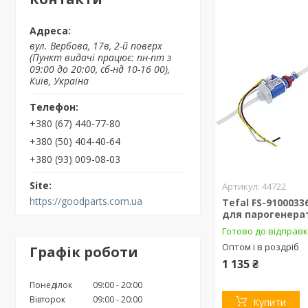
вул. Вербова, 17в, 2-й поверх
(Пункт видачі працює: пн-пт з
09:00 до 20:00, сб-нд 10-16 00),
Київ, Україна
+380 (67) 440-77-80
+380 (50) 404-40-64
+380 (93) 009-08-03
44722
https://goodparts.com.ua
Tefal FS-910003
для парогенера
Готово до відправ
Оптом і в роздріб
Графік роботи
1 135 ₴
Понеділок
09:00
20:00
Вівторок
09:00
20:00
Купити