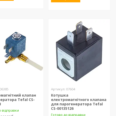
06385
07604
омагнітний клапан
Котушка
ератора Tefal CS-
електромагнітного клапана
3
для парогенератора Tefal
CS-00135126
о відправки
Готово до відправки