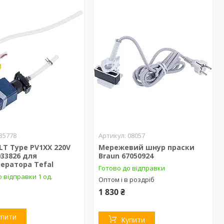
35778
08057
LT Type PV1XX 220V
Мережевий шнур праски
033826 для
Braun 67050924
ератора Tefal
Готово до відправки
 відправки 1 од.
Оптом і в роздріб
1 830 ₴
упити
Купити