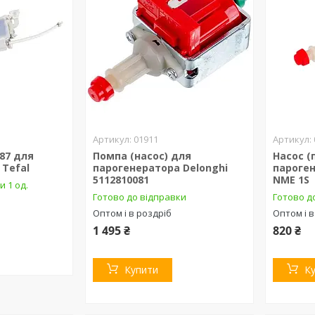
01911
87 для
Помпа (насос) для
Насос (
 Tefal
парогенератора Delonghi
пароген
5112810081
NME 1S
и 1 од.
Готово до відправки
Готово д
Оптом і в роздріб
Оптом і в
1 495 ₴
820 ₴
Купити
К