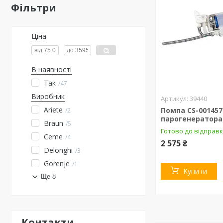
Фільтри
Ціна
В наявності
Так
47
Виробник
39440
Ariete
Помпа CS-001457
2
парогенератора
Braun
5
Готово до відправк
Ceme
4
2 575 ₴
Delonghi
3
Gorenje
1
Купити
Ще 8
Контакти