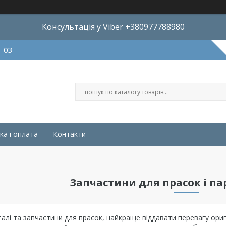
Консультація у Viber +380977788980
8-03
ка і оплата
Контакти
Запчастини для прасок і па
талі та запчастини для прасок, найкраще віддавати перевагу оригі