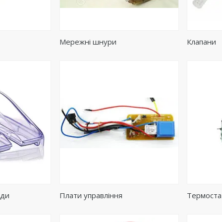
Мережні шнури
Клапани
оди
Плати управління
Термоста