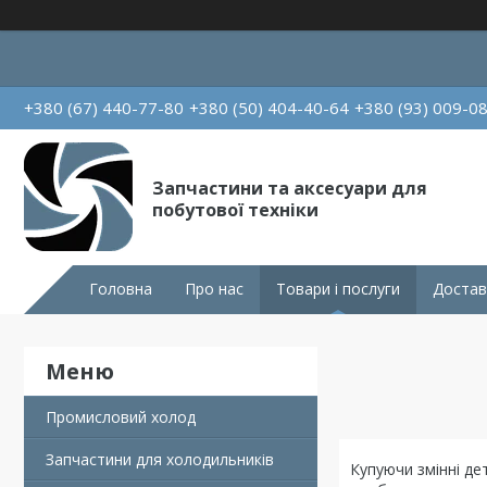
+380 (67) 440-77-80
+380 (50) 404-40-64
+380 (93) 009-0
Запчастини та аксесуари для
побутової техніки
Головна
Про нас
Товари і послуги
Достав
Промисловий холод
Запчастини для холодильників
Купуючи змінні де