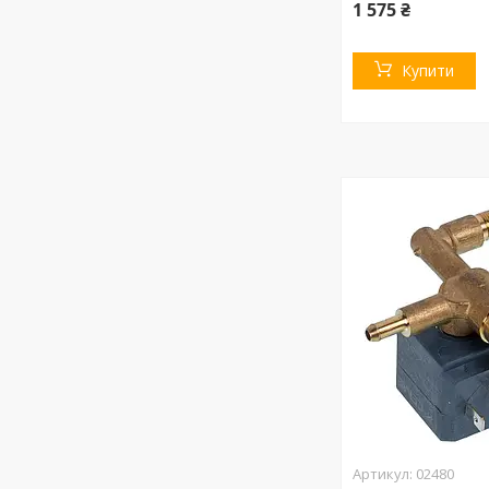
1 575 ₴
Купити
02480