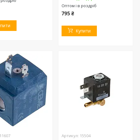
 роздріб
Оптом і в роздріб
795 ₴
упити
Купити
11607
15504