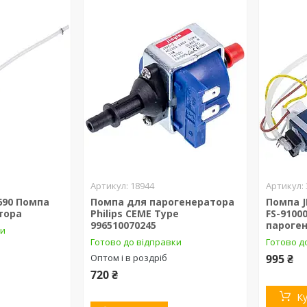
18944
3690 Помпа
Помпа для парогенератора
Помпа J
тора
Philips CEME Type
FS-9100
996510070245
пароген
ки
Готово до відправки
Готово до
Оптом і в роздріб
995 ₴
720 ₴
К