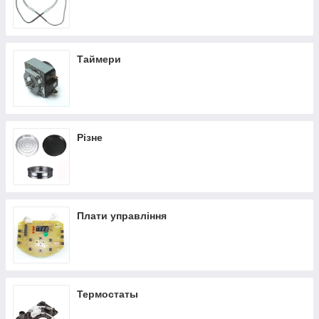
«GoodParts» спеціалізується на продажу тільки оригінальних
аксесуарів і деталей для побутової техніки високого класу,
тому зможе допомогти підібрати вам потрібний товар за
зручною ціною. Категорія під назвою «Запчастини для
Таймери
аерорегорілей» включає:
тени;
чаші;
двигуни;
таймери та інші товари.
Різне
Перед тим як замовити обраний товар, зв'яжіться з
менеджером магазину для уточнення деталей оплати і
доставки товару. На сайті також є команда
висококваліфікованих менеджерів, які надають цілодобову,
безкоштовну допомогу з питань вибору відповідної моделі
Плати управління
товару. Ви можете звернутися по допомогу до наших
фахівців, які вони підберуть для вас відповідну продукцію за
ціною і якістю.
Термостаты