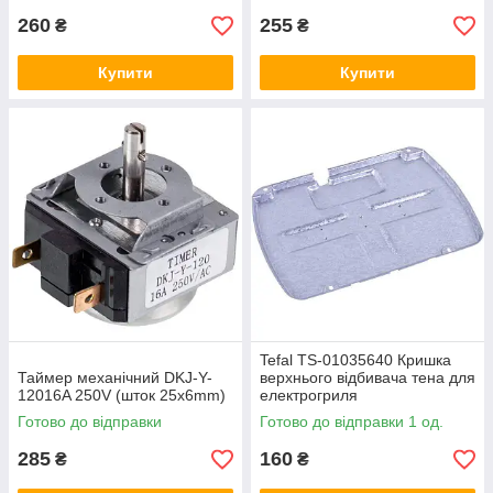
260
255
₴
₴
Купити
Купити
Tefal TS-01035640 Кришка
Таймер механічний DKJ-Y-
верхнього відбивача тена для
12016A 250V (шток 25x6mm)
електрогриля
Готово до відправки
Готово до відправки 1 од.
285
160
₴
₴