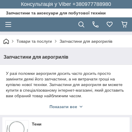
Консультація у Viber +380977788980
Запчастини та аксесуари для побутової техніки
Товари та послуги
Запчастини для аерогрилів
Запчастини для аерогрилів
У разі поломки аерогриля досить часто досить просто
замінити деякі його запчастини, а не витрачати гроші на
купівлю нової техніки. Запчастини для аерогриля ви можете
купити в спеціалізованому інтернет-магазині, який доставить
вам обраний товар найближчим часом.
Запчастини для аерогрилів
Показати все
Ваш аерогриль вийшов з ладу? Не проблема. Кваліфіковані
менеджери магазину «GoodParts» допоможуть вам з
Тени
вибором якісних запчастин оригінального виробництва. Сайт