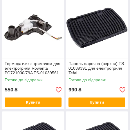
Термодатчик з тримачем для
Панель жарочна (верхня) TS-
електрогриля Rowenta
01039391 для електрогриля
PG721000/79A TS-01039561
Tefal
Готово до відправки
Готово до відправки
550
990
₴
₴
Купити
Купити