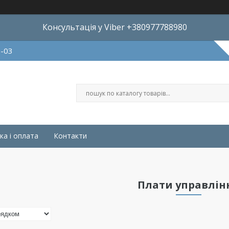
Консультація у Viber +380977788980
8-03
ка і оплата
Контакти
Плати управлін