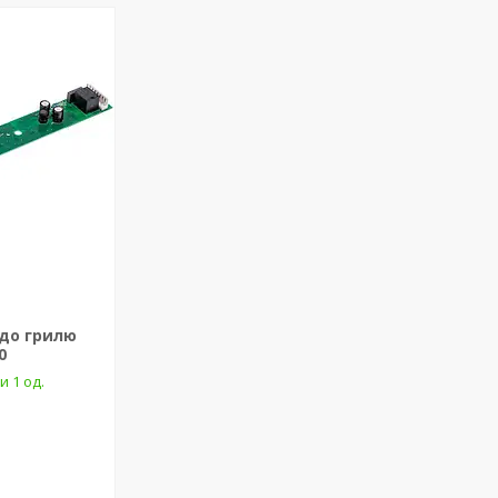
 до грилю
0
и 1 од.