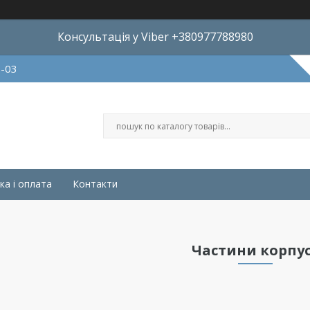
Консультація у Viber +380977788980
8-03
ка і оплата
Контакти
Частини корпу