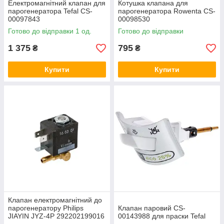
Електромагнітний клапан для
Котушка клапана для
парогенератора Tefal CS-
парогенератора Rowenta CS-
00097843
00098530
Готово до відправки 1 од.
Готово до відправки
1 375
795
₴
₴
Купити
Купити
Клапан електромагнітний до
парогенератору Philips
Клапан паровий CS-
JIAYIN JYZ-4P 292202199016
00143988 для праски Tefal