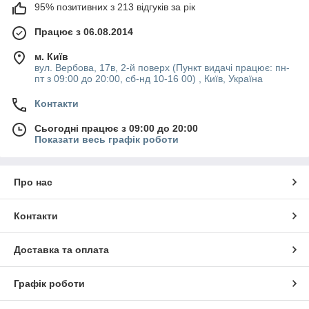
95% позитивних з 213 відгуків за рік
предназначения, в том числе и тэны для хлебопечек. Данная
запчасть представляет собой важную деталь рабочего
Працює з 06.08.2014
механизма, поэтому к ее выбору необходимо подходить
довольно ответственно.
м. Київ
Если вы не можете
вул. Вербова, 17в, 2-й поверх (Пункт видачі працює: пн-
самостоятельно определиться
пт з 09:00 до 20:00, сб-нд 10-16 00) , Київ, Україна
с выбором подходящей
Контакти
детали, лучше всего
обратиться за помощью к
Сьогодні працює з 09:00 до 20:00
консультантам нашего
Показати весь графік роботи
магазина, которые подберут для вас наиболее оптимальную
модель для вашей хлебопечки.
Замовивши потрібну продукцію, ви зможете отримати товар в
Про нас
максимально швидкі терміни, завдяки якісній роботі служби
доставки магазину. Тепер ви можете купити тен для
хлібопічки не тільки вигідно, але і максимально швидко.
Контакти
Доставка та оплата
Графік роботи