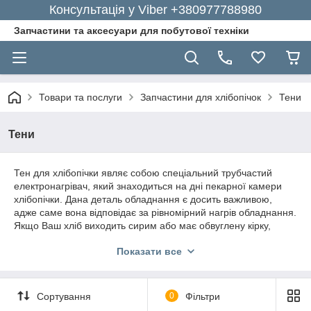
Консультація у Viber +380977788980
Запчастини та аксесуари для побутової техніки
Товари та послуги
Запчастини для хлібопічок
Тени
Тени
Тен для хлібопічки являє собою спеціальний трубчастий
електронагрівач, який знаходиться на дні пекарної камери
хлібопічки. Дана деталь обладнання є досить важливою,
адже саме вона відповідає за рівномірний нагрів обладнання.
Якщо Ваш хліб виходить сирим або має обвуглену кірку,
швидше за все, це пов'язано з неполадками з даною
Показати все
деталлю.
Ви можете придбати таку деталь, як тен для мікрохвильової
печі окремо і замінити її самостійно або віддати в ремонт
Сортування
0
Фільтри
кваліфікованого фахівця. Наш інтернет-магазину допоможе
підібрати найбільш підходящу модель тена для вашої