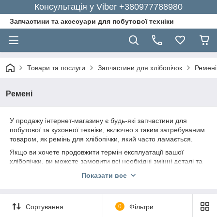
Консультація у Viber +380977788980
Запчастини та аксесуари для побутової техніки
Товари та послуги
Запчастини для хлібопічок
Ремені
Ремені
У продажу інтернет-магазину є будь-які запчастини для
побутової та кухонної техніки, включно з таким затребуваним
товаром, як ремінь для хлібопічки, який часто ламається.
Якщо ви хочете продовжити термін експлуатації вашої
хлібопічки, ви можете замовити всі необхідні змінні деталі та
запасні частини у нас, а також отримати повну консультацію
Показати все
щодо вибору відповідної продукції.
Ремінь для хлібопічки від GoodParts
Популярний інтернет-магазин «GoodParts» пропонує
Сортування
0
Фільтри
найкращі набори запчастин для хлібопічок: