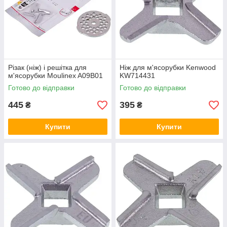
Різак (ніж) і решітка для
Ніж для м'ясорубки Kenwood
м'ясорубки Moulinex A09B01
KW714431
Готово до відправки
Готово до відправки
445
395
₴
₴
Купити
Купити