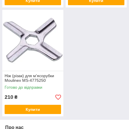
Купити
Купити
Ніж (різак) для м'ясорубки
Moulinex MS-4775250
Готово до відправки
210
₴
Купити
Про нас