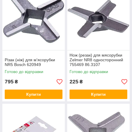
території України.
Нож (резак) для мясорубки
Різак (ніж) для м'ясорубки
Zelmer NR8 односторонний
NR5 Bosch 620949
755469 86.3107
Готово до відправки
Готово до відправки
795
225
₴
₴
Купити
Купити