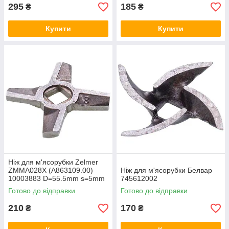
295
185
₴
₴
Купити
Купити
Ніж для м'ясорубки Zelmer
ZMMA028X (A863109.00)
Ніж для м'ясорубки Белвар
10003883 D=55.5mm s=5mm
745612002
Отвір=10x10mm NR8
Готово до відправки
Готово до відправки
(двосторонній)
210
170
₴
₴