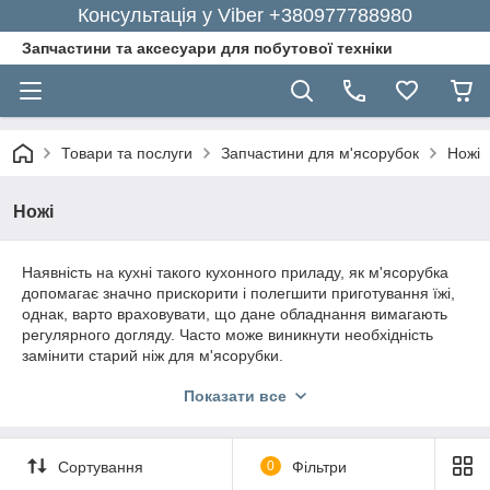
Консультація у Viber +380977788980
Запчастини та аксесуари для побутової техніки
Товари та послуги
Запчастини для м'ясорубок
Ножі
Ножі
Наявність на кухні такого кухонного приладу, як м'ясорубка
допомагає значно прискорити і полегшити приготування їжі,
однак, варто враховувати, що дане обладнання вимагають
регулярного догляду. Часто може виникнути необхідність
замінити старий ніж для м'ясорубки.
Необов'язково йти в спеціалізований магазин за пошуком
Показати все
підходящої деталі, адже ви не можете точно знати, чи є в
наявності необхідна деталь в магазині.
Інтернет-магазин «GoodParts» пропонує швидко і легко
Сортування
0
Фільтри
замовити необхідні ножі для електром'ясорубок, а також інші