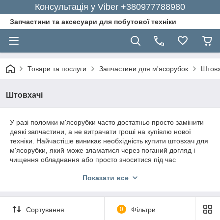
Консультація у Viber +380977788980
Запчастини та аксесуари для побутової техніки
Товари та послуги
Запчастини для м'ясорубок
Штовх
Штовхачі
У разі поломки м'ясорубки часто достатньо просто замінити
деякі запчастини, а не витрачати гроші на купівлю нової
техніки. Найчастіше виникає необхідність купити штовхач для
м'ясорубки, який може зламатися через поганий догляд і
чищення обладнання або просто зноситися під час
експлуатування.
Показати все
Замовити необхідні деталі для вашої м'ясорубки ви можете в
спеціалізованому інтернет-магазині «GoodParts», який
доставить обраний товар найближчим часом.
Сортування
0
Фільтри
Оригінальний штовхач для м'ясорубки