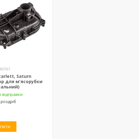
40761
carlett, Saturn
ор для м'ясорубки
сальний)
о відправки
 роздріб
упити