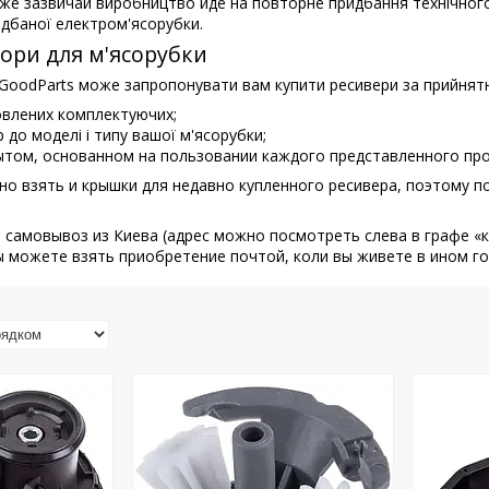
адже зазвичай виробництво йде на повторне придбання технічног
идбаної електром'ясорубки.
тори для м'ясорубки
GoodParts може запропонувати вам купити ресивери за прийнятну
овлених комплектуючих;
 до моделі і типу вашої м'ясорубки;
ытом, основанном на пользовании каждого представленного про
ьно взять и крышки для недавно купленного ресивера, поэтому 
самовывоз из Киева (адрес можно посмотреть слева в графе «ка
 можете взять приобретение почтой, коли вы живете в ином гор