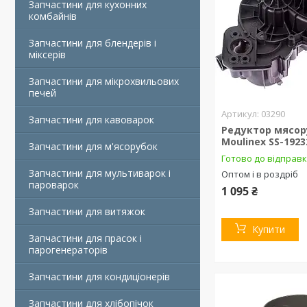
Запчастини для кухонних
комбайнів
Запчастини для блендерів і
міксерів
Запчастини для мікрохвильових
печей
03290
Запчастини для кавоварок
Редуктор мясор
Moulinex SS-1923
Запчастини для м'ясорубок
Готово до відправ
Запчастини для мультиварок і
Оптом і в роздріб
пароварок
1 095 ₴
Запчастини для витяжок
Купити
Запчастини для прасок і
парогенераторів
Запчастини для кондиціонерів
Запчастини для хлібопічок