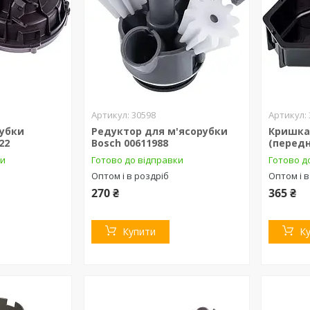
30598
убки
Редуктор для м'ясорубки
Кришка
22
Bosch 00611988
(передн
ки
Готово до відправки
Готово д
Оптом і в роздріб
Оптом і в
270 ₴
365 ₴
Купити
К