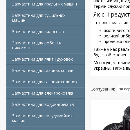
настільки міцні, 
Запчастини для пральних машин
термін служби пр
Якісні редук
Запчастини для сушильних
машин
Інтернет-магазин 
якість вигот
Запчастини для пилососів
великий вибір
проверка оп
Запчастини для роботів-
пилососів
Также у нас реал
будет обеспечен.
Запчастини для плит і духовок
Мы осуществляем 
Украины. Также вы
Запчастини для газових котлів
Запчастини для газових колонок
Запчастини для електрокотлів
Запчастини для водонагрівачів
Запчастини для посудомийних
машин