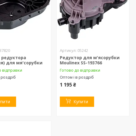
37820
05242
 редуктора
Редуктор для м'ясорубки
я) для мя'сорубки
Moulinex SS-193766
о відправки
Готово до відправки
 роздріб
Оптом і в роздріб
1 195 ₴
упити
Купити