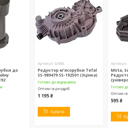
02483
рубки до
Редуктор м'ясорубки Tefal
Mirta, S
айну
SS-989479 SS-192501 (Уцінка)
Редукт
192
(універ
Готово до відправки
ки
Готово д
Оптом і в роздріб
Оптом і в
1 195 ₴
595 ₴
Купити
К