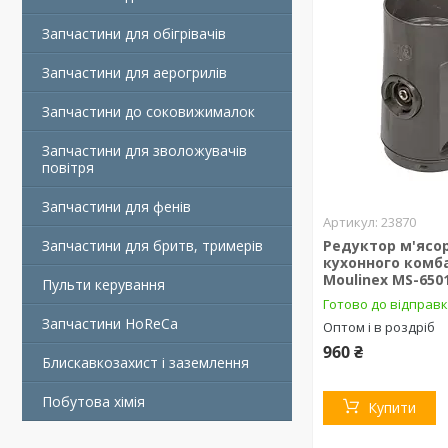
Запчастини для обігрівачів
Запчастини для аерогрилів
Запчастини до соковижималок
Запчастини для зволожувачів
повітря
Запчастини для фенів
23870
Запчастини для бритв, тримерів
Редуктор м'ясо
кухонного комб
Moulinex MS-650
Пульти керування
Готово до відправ
Запчастини HoReCa
Оптом і в роздріб
960 ₴
Блискавкозахист і заземлення
Побутова хімія
Купити