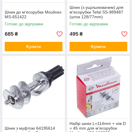
Шнек (з ущільнювачем) для
Шнек до м'ясорубки Moulinex
м'ясорубки Tefal SS-989487
MS-651422
(шток 128/77mm)
Готово до відправки
Готово до відправки
685
495
₴
₴
Купити
Купити
Набір шнек L=114mm + ніж D
Шнек з муфтою 64195614
= 45 mm для м'ясорубок