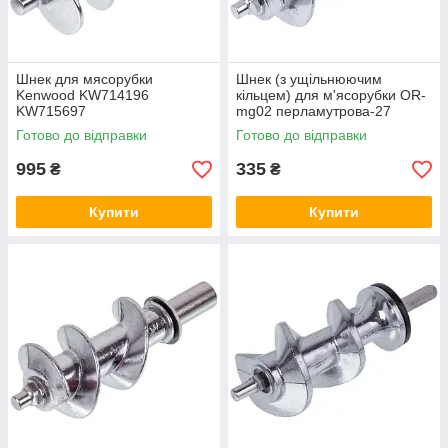
Шнек для мясорубки
Шнек (з ущільнюючим
Kenwood KW714196
кільцем) для м'ясорубки OR-
KW715697
mg02 перламутрова-27
Готово до відправки
Готово до відправки
995
335
₴
₴
Купити
Купити