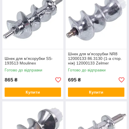
При замовленні нашої продукції, ми гарантуємо оперативну
доставку товару в найшвидші терміни. Доставка продукції
здійснюється по всіх містах України.
Шнек для м'ясорубки NR8
Шнек для м'ясорубки SS-
12000133 86.3130 (1-а стор.
193513 Moulinex
ніж) 12000133 Zelmer
Готово до відправки
Готово до відправки
865
695
₴
₴
Купити
Купити