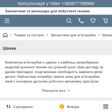
Консультація у Viber +380977788980
Запчастини та аксесуари для побутової техніки
Товари та послуги
Запчастини для м'ясорубок
Шнек
Шнеки
Компактна м'ясорубка є однією з найбільш затребуваних
моделей кухонної техніки на сучасній кухні. Крім догляду за
даним приладом, іноді виникає необхідність замінити деякі
деталі. Найчастіше потребує заміни шнек для м'ясорубки,
який є основною деталлю робочого механізму
пристрою.
Тому, при поломці даної деталі, необхідно негайно замінити
Показати все
запчастину на нову.
Для цього зовсім необов'язково йти в спеціалізований
магазин. Завдяки сучасного прогресу, ви можете просто
Сортування
0
Фільтри
замовити потрібну продукції в онлайн і отримати її з
доставкою додому, відвідавши популярний інтернет-магазин