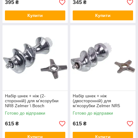
395
345
₴
₴
Купити
Купити
Набір шнек + ніж (2-
Набір шнек + ніж
сторонній) для м'ясорубки
(двосторонній) для
NR8 Zelmer \ Bosch
м'ясорубки Zelmer NR5
(12000524, 10003883)
Готово до відправки
Готово до відправки
615
615
₴
₴
Купити
Купити