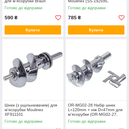
для м'ясорубки Braun
Moulinex (SS-192595,
XF911101)
Готово до відправки
Готово до відправки
590
785
₴
₴
Купити
Купити
Шнек (з ущільнювачем) для
OR-MG02-28 Набір шнек
м'ясорубки Moulinex
L=120mm + ніж D=47mm для
XF911101
м'ясорубки (OR-MG02-27,
OR-MG02-26)
Готово до відправки
Готово до відправки