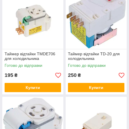
Процес оформлення покупки не займе у вас багато часу.
Щоб купити таймер відтаювання холодильника, вам
достатньо додати його до свого кошика і перейти на сторінку
оформлення замовлення. Крім того, сайт пропонує вам
найбільш привабливі ціни на покупку, а також можливість
доставки товару вам додому за допомогою кур'єра.
Таймер відтайки TMDE706
Таймер відтайки TD-20 для
для холодильника
холодильника
Готово до відправки
Готово до відправки
195
250
₴
₴
Купити
Купити