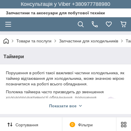
Консультація у Viber +380977788980
Запчастини та аксесуари для побутової техніки
Товари та послуги
Запчастини для холодильників
Та
Таймери
Порушення в роботі такої важливої частини холодильника, як
таймер відтаювання для холодильника, може значною мірою
позначитися на роботі всього обладнання.
Поломка таймера часто призводить до зменшення
холодопродуктивності
обладнання, порушення
циклів його роботи і, врешті-решт, до повного
Показати все
виходу з ладу компресора або інших вузлів
установки.
Тому, у разі поломки таймера вашого холодильника, слід
Сортування
0
Фільтри
негайно провести заміну цієї деталі. У цьому вам допоможе