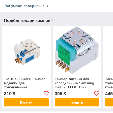
Всі умови повернення
Подібні товари компанії
TMDEX-09UMN1 Таймер
Таймер відтайки для
Тайм
відтайки для
холодильника Samsung
холо
холодильника
DA45-10003C TD-20C
конт
310
395
445
₴
₴
Купити
Купити