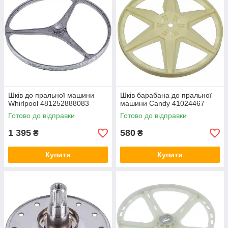
Ви можете отримати безкоштовну консультацію від
спеціалістів нашого магазину, які допоможуть купити шків для
пральної машини згідно з функціональними можливостями і
моделлю вашого обладнання, а також проконсультують вас з
питань оплати, повернення і доставки товару на території
України.
Шків до пральної машини
Шків барабана до пральної
Whirlpool 481252888083
машини Candy 41024467
Готово до відправки
Готово до відправки
1 395
580
₴
₴
Купити
Купити