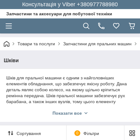
Консультація у Viber +380977788980
Запчастини та аксесуари для побутової техніки
Товари та послуги
Запчастини для пральних машин
Шківи
Шків для пральної машини є одним з найголовніших
елементів обладнання, що забезпечує якісну роботу. Дана
деталь являє собою колесо, на якому щільно кріпиться
ремінна передача. Шків пральної машини забезпечує рух
барабана, а також інших вузлів, тому цього елементу
робочого механізму має бути приділено особливу увагу.
Показати все
При поломці шківа, ви не зможете
користуватися пральною машиною, однак це
не повинно служити підставою для купівлі
Сортування
0
Фільтри
нового прального обладнання. Ви завжди
може віддати устаткування в ремонт або провести якісну