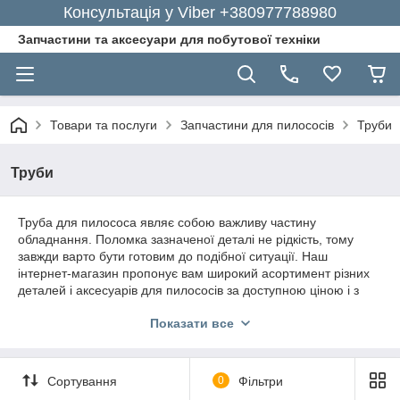
Консультація у Viber +380977788980
Запчастини та аксесуари для побутової техніки
Товари та послуги
Запчастини для пилососів
Труби
Труби
Труба для пилососа являє собою важливу частину
обладнання. Поломка зазначеної деталі не
рідкість, тому
завжди варто бути готовим до подібної ситуації. Наш
інтернет-магазин пропонує вам широкий асортимент різних
деталей і аксесуарів для пилососів за доступною ціною і з
доставкою додому.
Показати все
Якісні труби для пилососа
На сегодняшний день существует несколько типов такой
Сортування
0
Фільтри
важной составной части пылесоса, как трубка. Прежде всего,
ее тип зависит от того, какая модель пылесоса у вас.