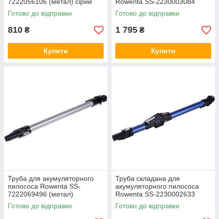
7222056106 (метал) сірий
Rowenta SS-2230003084
металева сіра+чорна
Готово до відправки
Готово до відправки
810
1 795
₴
₴
Купити
Купити
Труба для акумуляторного
Труба складана для
пилососа Rowenta SS-
акумуляторного пилососа
7222069496 (метал)
Rowenta SS-2230002633
металева
Готово до відправки
Готово до відправки