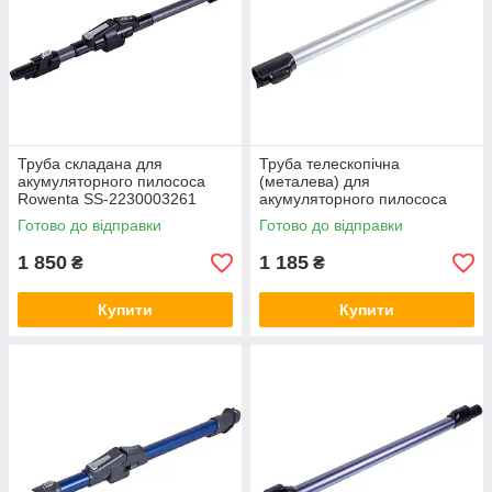
Труба складана для
Труба телескопічна
акумуляторного пилососа
(металева) для
Rowenta SS-2230003261
акумуляторного пилососа
металева темно-сіра+чорна
Samsung DJ97-03120A
Готово до відправки
Готово до відправки
1 850
1 185
₴
₴
Купити
Купити