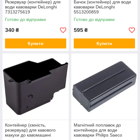
Резервуар (контейнер) для
Бачок (контейнер) для води
води кавоварки DeLonghi
кавоварки DeLonghi
7313275619
5513200859
Готово до відправки
Готово до відправки
340
595
₴
₴
Купити
Купити
Контейнер (ємність,
Магнітний поплавок до
резервуар) для кавового
контейнера для води
макухи до кавомашині
кавоварки Philips Saeco