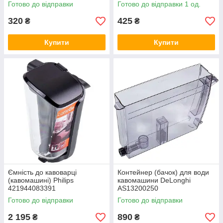
DeLonghi 5313228721
9161.112.150
Готово до відправки
Готово до відправки 1 од.
320
425
₴
₴
Купити
Купити
Ємність до кавоварці
Контейнер (бачок) для води
(кавомашині) Philips
кавомашини DeLonghi
421944083391
AS13200250
Готово до відправки
Готово до відправки
2 195
890
₴
₴