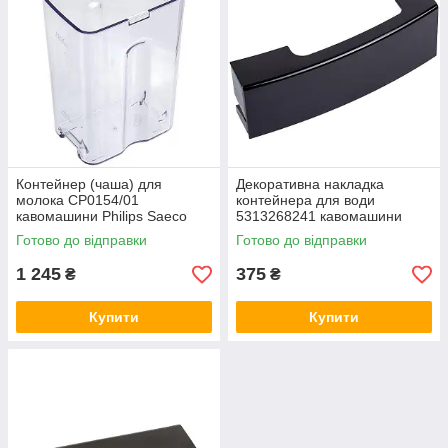
Контейнер (чаша) для
Декоративна накладка
молока CP0154/01
контейнера для води
кавомашини Philips Saeco
5313268241 кавомашини
421944067741
DeLonghi
Готово до відправки
Готово до відправки
1 245
375
₴
₴
Купити
Купити