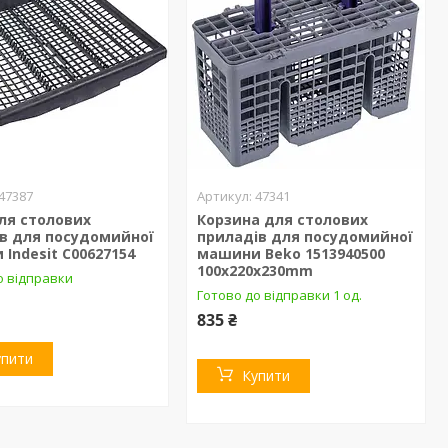
47387
47341
ля столових
Корзина для столових
ів для посудомийної
приладів для посудомийної
Indesit C00627154
машини Beko 1513940500
100x220x230mm
о відправки
Готово до відправки 1 од.
835 ₴
упити
Купити