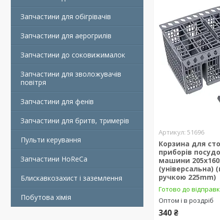
Запчастини для обігрівачів
Запчастини для аерогрилів
Запчастини до соковижималок
Запчастини для зволожувачів
повітря
Запчастини для фенів
Запчастини для бритв, тримерів
51696
Пульти керування
Корзина для ст
приборів посуд
Запчастини HoReCa
машини 205х16
(універсальна) 
ручкою 225mm)
Блискавкозахист і заземлення
Готово до відправ
Побутова хімія
Оптом і в роздріб
340 ₴