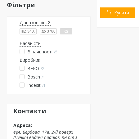
Фільтри
Купити
Діапазон цін, ₴
Наявність
В наявності
5
Виробник
BEKO
2
Bosch
1
Indesit
1
Контакти
вул. Вербова, 17в, 2-й поверх
(Пункт видачі працює: пн-пт з