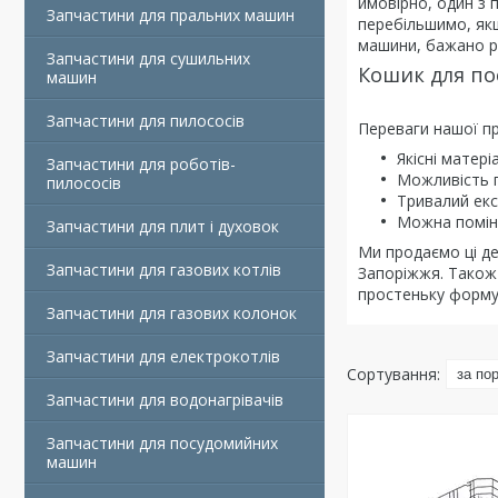
ймовірно, один з 
Запчастини для пральних машин
перебільшимо, якщ
машини, бажано рі
Запчастини для сушильних
Кошик для по
машин
Запчастини для пилососів
Переваги нашої пр
Якісні матері
Запчастини для роботів-
Можливість п
пилососів
Тривалий екс
Можна помін
Запчастини для плит і духовок
Ми продаємо ці де
Запчастини для газових котлів
Запоріжжя. Також
простеньку форму 
Запчастини для газових колонок
Запчастини для електрокотлів
Запчастини для водонагрівачів
Запчастини для посудомийних
машин