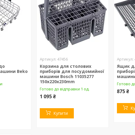
47456
до
Корзина для столових
Ящик д
машини Beko
приборів для посудомийної
прибор
машини Bosch 11035277
машини 
150x220x230mm
ки
Готово д
Готово до відправки 1 од.
875 ₴
1 095 ₴
К
Купити