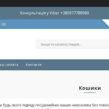
Консультація у Viber +380977788980
8-03
ка і оплата
Контакти
Кошики
а будь-якого підвиду посудомийних машин неможлива без повноц