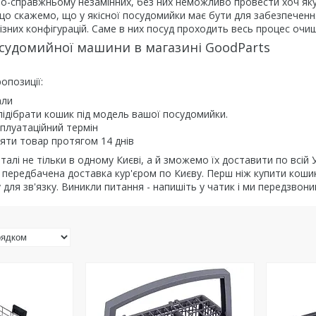
по-справжньому незамінних, без них неможливо провести хоч яку
о скажемо, що у якісної посудомийки має бути для забезпечення
зних конфігурацій. Саме в них посуд проходить весь процес очи
судомийної машини в магазині GoodParts
опозиції:
али
ідібрати кошик під модель вашої посудомийки.
плуатаційний термін
яти товар протягом 14 днів
талі не тільки в одному Києві, а й зможемо їх доставити по всій 
 передбачена доставка кур'єром по Києву. Перш ніж купити кош
для зв'язку. Виникли питання - напишіть у чатик і ми передзвони