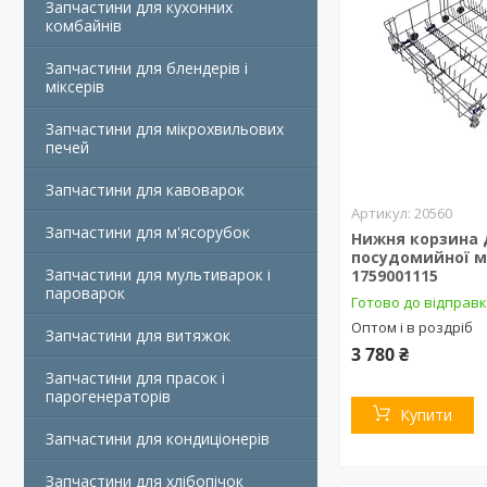
Запчастини для кухонних
комбайнів
Запчастини для блендерів і
міксерів
Запчастини для мікрохвильових
печей
Запчастини для кавоварок
20560
Запчастини для м'ясорубок
Нижня корзина 
посудомийної 
Запчастини для мультиварок і
1759001115
пароварок
Готово до відправ
Оптом і в роздріб
Запчастини для витяжок
3 780 ₴
Запчастини для прасок і
парогенераторів
Купити
Запчастини для кондиціонерів
Запчастини для хлібопічок