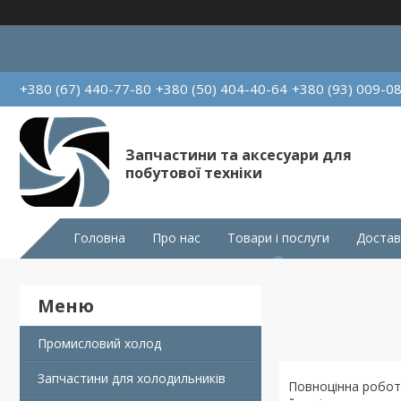
+380 (67) 440-77-80
+380 (50) 404-40-64
+380 (93) 009-0
Запчастини та аксесуари для
побутової техніки
Головна
Про нас
Товари і послуги
Достав
Промисловий холод
Запчастини для холодильників
Повноцінна робот