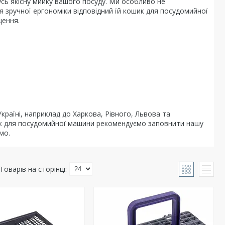
сь якісну мийку вашого посуду. Ми особливо не
 зручної ергономіки відповідний їй кошик для посудомийної
щення.
Україні, наприклад до Харкова, Рівного, Львова та
ик для посудомийної машини рекомендуємо заповнити нашу
мо.