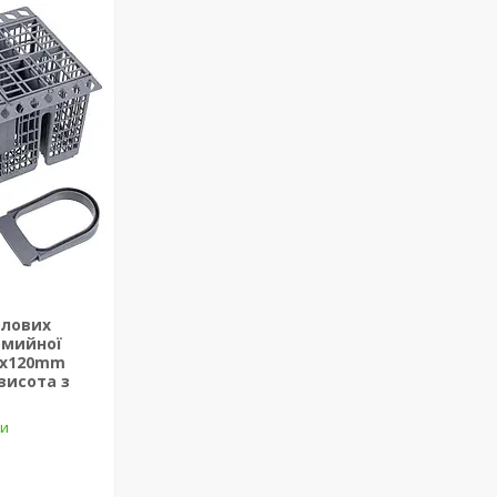
олових
омийної
0х120mm
(висота з
ки