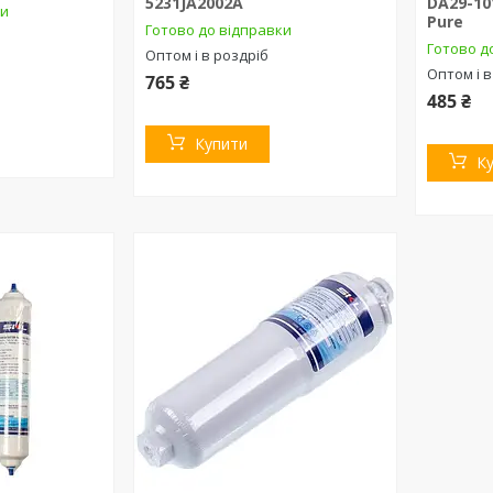
5231JA2002A
DA29-10
ки
Pure
Готово до відправки
Готово д
Оптом і в роздріб
Оптом і в
765 ₴
485 ₴
Купити
К