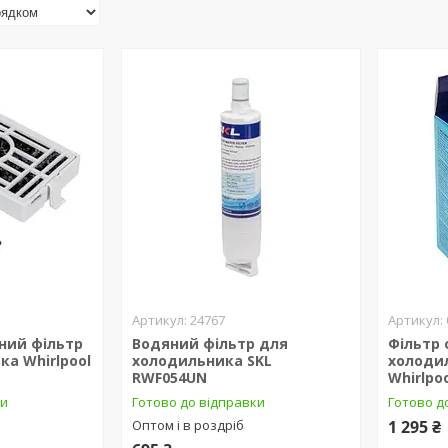
24767
ний фільтр
Водяний фільтр для
Фільтр
а Whirlpool
холодильника SKL
холоди
RWF054UN
Whirlpo
ки
Готово до відправки
Готово д
Оптом і в роздріб
1 295 ₴