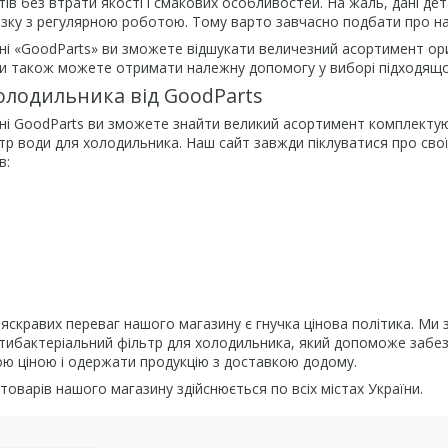
тів без втрати якості і смакових особливостей. На жаль, дані дет
'язку з регулярною роботою. Тому варто завчасно подбати про на
ні «GoodParts» ви зможете відшукати величезний асортимент ори
и також можете отримати належну допомогу у виборі підходящої 
холодильника від GoodParts
ні GoodParts ви зможете знайти великий асортимент комплектуюч
тр води для холодильника. Наш сайт завжди піклуватися про своїх
в:
яскравих переваг нашого магазину є гнучка цінова політика. Ми 
тибактеріальний фільтр для холодильника, який допоможе забез
шою ціною і одержати продукцію з доставкою додому.
оварів нашого магазину здійснюється по всіх містах України.