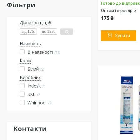
Готово до відправ
Фільтри
Оптом і в роздріб
175 ₴
Діапазон цін, ₴
Купити
Наявність
В наявності
10
Колір
Білий
2
Виробник
Indesit
1
SKL
7
Whirlpool
2
Контакти