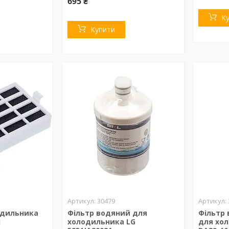
695 ₴
К
Купити
30479
одильника
Фільтр водяний для
Фільтр
1
холодильника LG
для хо