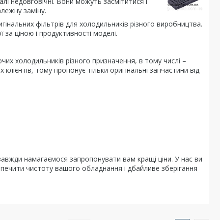
алі недовговічні. Вони можуть засмітитися і
лежну заміну.
гінальних фільтрів для холодильників різного виробництва.
за ціною і продуктивності моделі.
их холодильників різного призначення, в тому числі –
 клієнтів, тому пропонує тільки оригінальні запчастини від
завжди намагаємося запропонувати вам кращі ціни. У нас ви
печити чистоту вашого обладнання і дбайливе зберігання