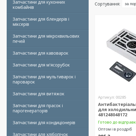
Запчастини для кухонних
комбайнів
Запчастини для блендерів і
міксерів
Запчастини для мікрохвильових
печей
Запчастини для кавоварок
Запчастини для м'ясорубок
Запчастини для мультиварок і
пароварок
Запчастини для витяжок
00285
Антибактеріаль
Запчастини для прасок і
для холодильник
парогенераторів
481248048172
Готово до відправ
Запчастини для кондиціонерів
Оптом і в роздріб
Запчастини для хлібопічок