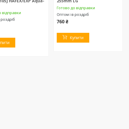
105J HAFEX/EXP Aqua-
255mm LG
Готово до відправки
о відправки
Оптом і в роздріб
 роздріб
760 ₴
Купити
упити