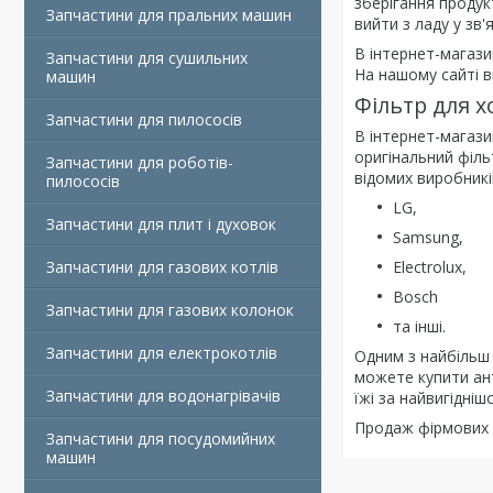
зберігання продук
Запчастини для пральних машин
вийти з ладу у зв
В інтернет-магази
Запчастини для сушильних
На нашому сайті в
машин
Фільтр для 
Запчастини для пилососів
В інтернет-магази
оригінальний філь
Запчастини для роботів-
відомих виробникі
пилососів
LG,
Запчастини для плит і духовок
Samsung,
Запчастини для газових котлів
Electrolux,
Bosch
Запчастини для газових колонок
та інші.
Запчастини для електрокотлів
Одним з найбільш 
можете купити ан
Запчастини для водонагрівачів
їжі за найвигідні
Продаж фірмових т
Запчастини для посудомийних
машин