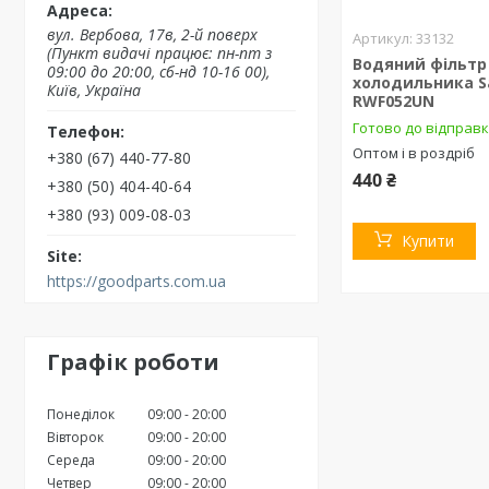
вул. Вербова, 17в, 2-й поверх
33132
(Пункт видачі працює: пн-пт з
Водяний фільтр
09:00 до 20:00, сб-нд 10-16 00),
холодильника S
Київ, Україна
RWF052UN
Готово до відправ
Оптом і в роздріб
+380 (67) 440-77-80
440 ₴
+380 (50) 404-40-64
+380 (93) 009-08-03
Купити
https://goodparts.com.ua
Графік роботи
Понеділок
09:00
20:00
Вівторок
09:00
20:00
Середа
09:00
20:00
Четвер
09:00
20:00