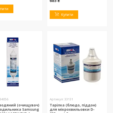
685 ₴
упити
Купити
34056
33131
 водяний (очищувач)
Тарілка (блюдо, піддон)
лодильника Samsung
для мікрохвильовки D-