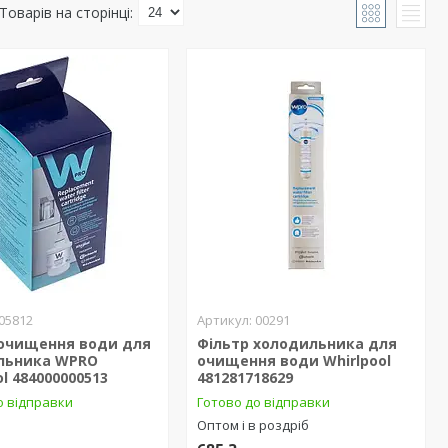
05812
00291
 очищення води для
Фільтр холодильника для
льника WPRO
очищення води Whirlpool
ol 484000000513
481281718629
о відправки
Готово до відправки
Оптом і в роздріб