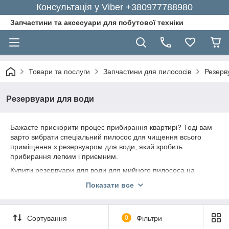
Консультація у Viber +380977788980
Запчастини та аксесуари для побутової техніки
Товари та послуги
Запчастини для пилососів
Резерв
Резервуари для води
Бажаєте прискорити процес прибирання квартирі? Тоді вам
варто вибрати спеціальний пилосос для чищення всього
приміщення з резервуаром для води, який зробить
прибирання легким і приємним.
Купити резервуари для води для мийного пилососа на
сьогодні не проблема. Ми пропонуємо якісні рішення для
Показати все
подібних моделей пилососів за доступними цінами.
Резервуар для пилососа - все для вашої
зручності
Сортування
0
Фільтри