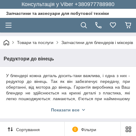
Консультація у Viber +380977788980
Запчастини та аксесуари для побутової техніки
Товари та послуги
Запчастини для блендерів і міксерів
Редуктори до вінець
У блендері кожна деталь досить-таки важлива, і одна з них -
редуктор до вінець. Так як він забезпечує передачу, при
обертанні, від мотора до вінець. Гарантія виробника на Ваш
блендер не
здійснюється на крихкі деталі з пластика, які
легко пошкоджуються: ламаються, б'ються при найменшому
ударі. Та й плюс до цього сервісні центри ремонту побутової
Показати все
техніки відмовляють у подібної допомоги.
Редуктор до вінець блендера
Сортування
0
Фільтри