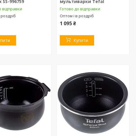
x SS-996759
мультиварки Tefal
о відправки
Готово до відправки
 роздріб
Оптом і в роздріб
1 095 ₴
упити
Купити