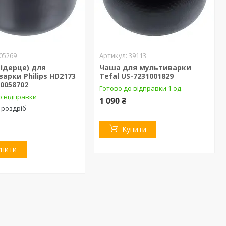
05269
39113
ідерце) для
Чаша для мультиварки
арки Philips HD2173
Tefal US-7231001829
10058702
Готово до відправки 1 од.
о відправки
1 090 ₴
 роздріб
Купити
упити