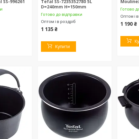
l SS-996261
Tefal SS-7235352780 5L
Mouline
D=240mm H=150mm
ки
Готово д
Готово до відправки
Оптом і в
Оптом і в роздріб
1 190 ₴
1 135 ₴
К
Купити