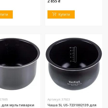
2 855 ₴
упити
Купити
27695
37923
L для мультиварки
Чаша 5L US-7231002139 для