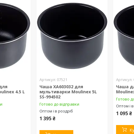
07521
 для
Чаша XA603032 для
Чаша д
linex 4.5 L
мультиварки Moulinex 5L
Mouline
SS-994502
Готово д
ки
Готово до відправки
Оптом і в
Оптом і в роздріб
1 095 ₴
1 395 ₴
К