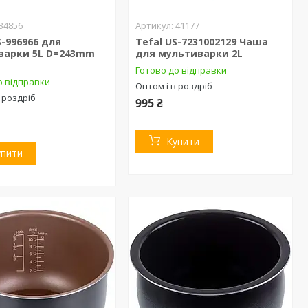
34856
41177
-996966 для
Tefal US-7231002129 Чаша
варки 5L D=243mm
для мультиварки 2L
Готово до відправки
о відправки
Оптом і в роздріб
 роздріб
995 ₴
Купити
упити