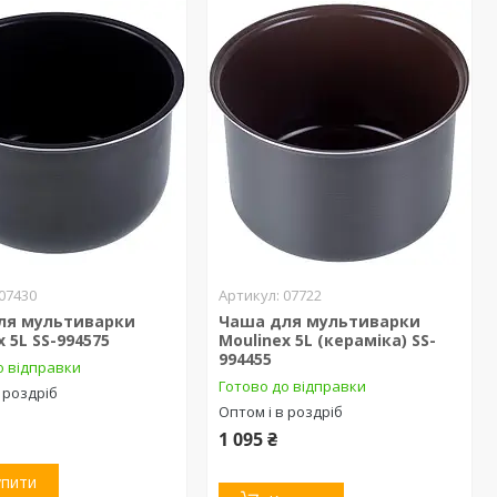
07430
07722
ля мультиварки
Чаша для мультиварки
x 5L SS-994575
Moulinex 5L (кераміка) SS-
994455
о відправки
Готово до відправки
 роздріб
Оптом і в роздріб
1 095 ₴
упити