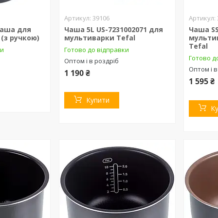
39106
Чаша для
Чаша 5L US-7231002071 для
Чаша SS
(з ручкою)
мультиварки Tefal
мульти
Tefal
ки
Готово до відправки
Готово д
Оптом і в роздріб
Оптом і в
1 190 ₴
1 595 ₴
Купити
К