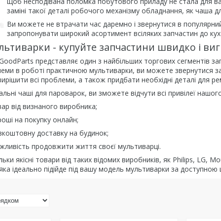
щоб несподівана поломка побутового приладу не стала для ва
заміні такої деталі робочого механізму обладнання, як чаша д
Ви можете не втрачати час даремно і звернутися в популярни
запропонувати широкий асортимент всіляких запчастин до кух
льтиварки - купуйте запчастини швидко і виг
GoodParts представляє один з найбільших торгових сегментів запч
еми в роботі практичною мультиварки, ви можете звернутися за
рішити всі проблеми, а також придбати необхідні деталі для р
льні чаші для пароварок, ви зможете відчути всі привілеї нашог
ар від визнаного виробника;
оші на покупку онлайн;
зкоштовну доставку на будинок;
ливість продовжити життя своєї мультиварці.
ьки якісні товари від таких відомих виробників, як Philips, LG, 
яка ідеально підійде під вашу модель мультиварки за доступною 