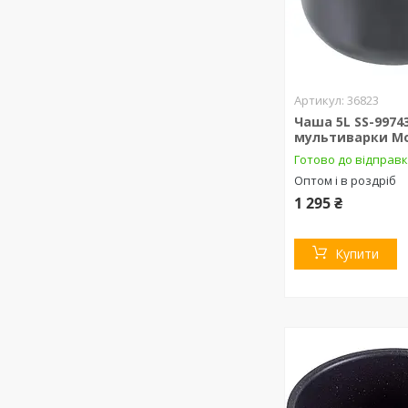
36823
Чаша 5L SS-9974
мультиварки Mo
Готово до відправ
Оптом і в роздріб
1 295 ₴
Купити