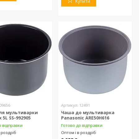
Купити
09656
12491
ля мультиварки
Чаша до мультиварка
x 5L SS-992905
Panasonic ARE50H616
о відправки
Готово до відправки
 роздріб
Оптом і в роздріб