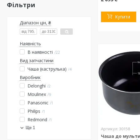
Фільтри
Купити
Діапазон цін, ₴
Наявність
В наявності
22
Вид запчастини
Чаша (каструлька)
4
Виробник
Delonghi
2
Moulinex
9
Panasonic
1
Philips
1
Redmond
1
Ще 1
30158
Чаша до мульти