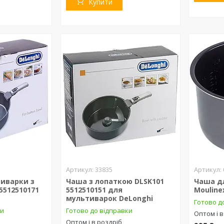
Купити
33835
иварки з
Чаша з лопаткою DLSK101
Чаша д
5512510171
5512510151 для
Mouline
мультиварок DeLonghi
Готово д
ки
Готово до відправки
Оптом і в
Оптом і в роздріб