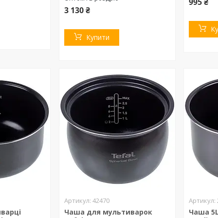
995 ₴
3 130 ₴
К
Купити
42470
варці
Чаша для мультиварок
Чаша 5