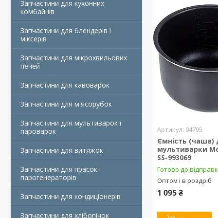
Запчастини для кухонних
комбайнів
Запчастини для блендерів і
міксерів
Запчастини для мікрохвильових
печей
Запчастини для кавоварок
Запчастини для м'ясорубок
Запчастини для мультиварок і
04795
пароварок
Ємність (чаша)
мультиварки Mou
Запчастини для витяжок
SS-993069
Запчастини для прасок і
Готово до відправ
парогенераторів
Оптом і в роздріб
1 095 ₴
Запчастини для кондиціонерів
Запчастини для хлібопічок