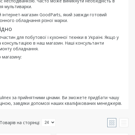
с несподіванкою. Часто може виникнути необхідність в
ля мультиварки.
й інтернет-магазин GoodParts, який завжди готовий
онного обладнання різної марки.
ідно
астин для побутової і кухонної техніки в Україні. Якщо у
 консультацією в наш магазин. Наші консультанти
емонту обладнання.
о магазину:
Moulinex за прийнятними цінами. Ви зможете придбати чашу
ціною, завдяки допомозі наших кваліфікованих менеджерів.