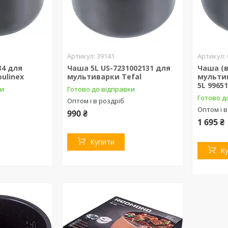
39141
34 для
Чаша 5L US-7231002131 для
Чаша (в
ulinex
мультиварки Tefal
мультив
5L 9965
ки
Готово до відправки
Готово д
Оптом і в роздріб
Оптом і в
990 ₴
1 695 ₴
Купити
К