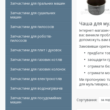
Запчастини для пральних машин
Запчастини для сушильних
машин
Чаша для му
Запчастини для пилососів
Інтернет-магазин 
вас виникли пробл
Запчастини для роботів-
допоможуть вам ви
пилососів
Замовивши оригіна
Запчастини для плит і духовок
придбати тов
Запчастини для газових котлів
заощадити гр
отримати бе
Запчастини для газових колонок
отримати мож
Запчастини для електрокотлів
Ми пропонуємо тіл
для мультиварки, 
Запчастини для водонагрівачів
Запчастини для посудомийних
машин