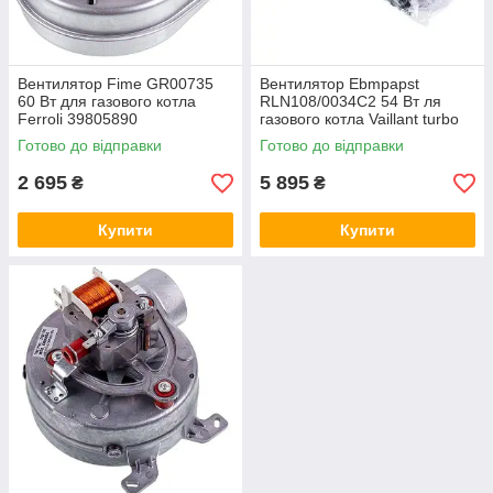
Вентилятор Fime GR00735
Вентилятор Ebmpapst
60 Вт для газового котла
RLN108/0034C2 54 Вт ля
Ferroli 39805890
газового котла Vaillant turbo
TEC/MAX Pro/Plus
Готово до відправки
Готово до відправки
0020020008
2 695
5 895
₴
₴
Купити
Купити