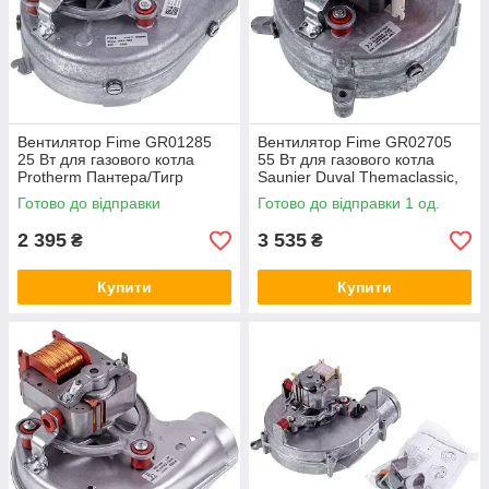
Вентилятор Fime GR01285
Вентилятор Fime GR02705
25 Вт для газового котла
55 Вт для газового котла
Protherm Пантера/Тигр
Saunier Duval Themaclassic,
0020034890
Combitek S1008800
Готово до відправки
Готово до відправки 1 од.
2 395
3 535
₴
₴
Купити
Купити