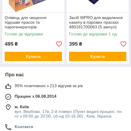
Олівець для чищення
Засіб WPRO для видалення
підошви прасок та
накипу в парових прасках
парогенераторів
480181700063 (5 ампул)
484000008406 (2 шт.) Wpro
Готово до відправки
Готово до відправки 1 од.
495
395
₴
₴
Купити
Купити
Про нас
95% позитивних з 213 відгуків за рік
Працює з 06.08.2014
м. Київ
вул. Вербова, 17в, 2-й поверх (Пункт видачі працює: пн-
пт з 09:00 до 20:00, сб-нд 10-16 00) , Київ, Україна
Контакти