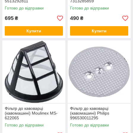
5513292811
7313285859
Готово до відправки
Готово до відправки
695
490
₴
₴
Купити
Купити
Фільтр до кавоварці
Фільтр до кавоварці
(кавомашині) Moulinex MS-
(кавомашині) Philips
622065
996530011295
Готово до відправки
Готово до відправки