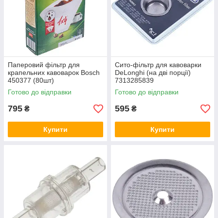
Паперовий фільтр для
Сито-фільтр для кавоварки
крапельних кавоварок Bosch
DeLonghi (на дві порції)
450377 (80шт)
7313285839
Готово до відправки
Готово до відправки
795
595
₴
₴
Купити
Купити