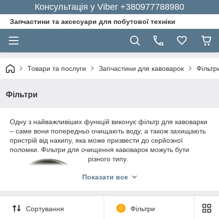
Консультація у Viber +380977788980
Запчастини та аксесуари для побутової техніки
Товари та послуги
Запчастини для кавоварок
Фільтр
Фільтри
Одну з найважливіших функцій виконує фільтр для кавоварки
– саме вони попередньо очищають воду, а також захищають
пристрій від накипу, яка може призвести до серйозної
поломки. Фільтри для очищення кавоварок можуть бути
різного типу.
Фільтри одного типу встановлюються
Показати все
в контейнерах для води, інші – у
тримачі фільтра. Те ж саме
стосується матеріалу, з якого
Сортування
0
Фільтри
зроблений фільтр для очищення,
однак, незважаючи на те, який саме фільтр встановлений у