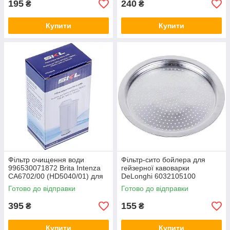
195
240
₴
₴
Купити
Купити
Фільтр очищення води
Фільтр-сито бойлера для
996530071872 Brita Intenza
гейзерної кавоварки
CA6702/00 (HD5040/01) для
DeLonghi 6032105100
кавомашини Philips-Saeco
Готово до відправки
Готово до відправки
395
155
₴
₴
Купити
Купити