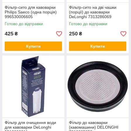
Фільтр-сито для кавоварки
Фільтр-сито на дві чашки
Philips Saeco (одна порція)
(порції) до кавоварки
996530006605
DeLonghi 7313286069
Готово до відправки
Готово до відправки
425
250
₴
₴
Купити
Купити
Фільтр для очищення води
Фільтр до кавоварки
для кавоварки DeLonghi
(кавомашини) DELONGHI