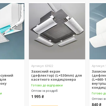
63922
Захисний екран
Захисн
зсувний
(дефлектор) (L=530mm) для
(дефле
 для
касетного кондиціонера
(L=660-
локу
внутріш
Готово до відправки
кондиц
Оптом і в роздріб
ки
Готово д
1 995 ₴
Оптом і в
840 ₴