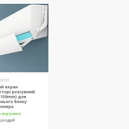
58781
ий екран
ктор) розсувний
1150mm) для
нього блоку
іонера
о відправки
 роздріб