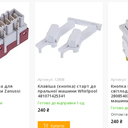
12808
а для
Клавіша (кнопка) старт до
Кнопка 
и Zanussi
пральної машини Whirlpool
світлод
481071425341
2808540
машини
ки
Готово до відправки 1 од.
Готово д
240 ₴
Оптом і в
240 ₴
Купити