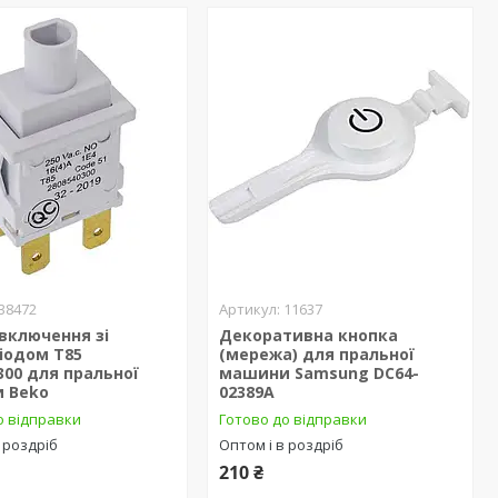
38472
11637
включення зі
Декоративна кнопка
іодом T85
(мережа) для пральної
300 для пральної
машини Samsung DC64-
 Beko
02389A
о відправки
Готово до відправки
 роздріб
Оптом і в роздріб
210 ₴