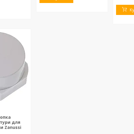
К
нопка
тури для
и Zanussi