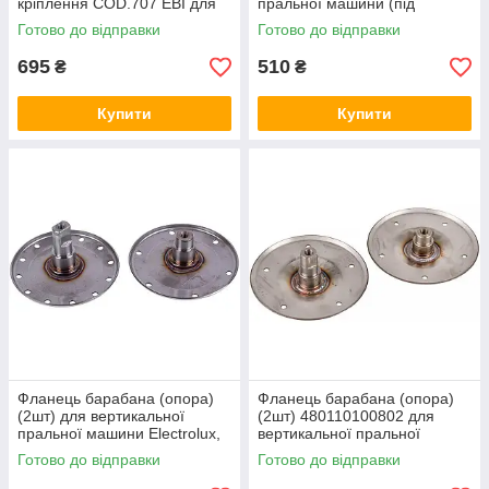
кріплення COD.707 EBI для
пральної машини (під
пральної машини Bosch
підшипник 6203)
Готово до відправки
Готово до відправки
695
510
₴
₴
Купити
Купити
Фланець барабана (опора)
Фланець барабана (опора)
(2шт) для вертикальної
(2шт) 480110100802 для
пральної машини Electrolux,
вертикальної пральної
Zanussi
машини Whirlpool
Готово до відправки
Готово до відправки