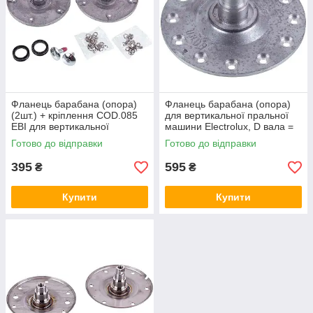
Фланець барабана (опора)
Фланець барабана (опора)
(2шт.) + кріплення COD.085
для вертикальної пральної
EBI для вертикальної
машини Electrolux, D вала =
пральної машини Whirlpool
17mm (шків з проточкою)
Готово до відправки
Готово до відправки
395
595
₴
₴
Купити
Купити