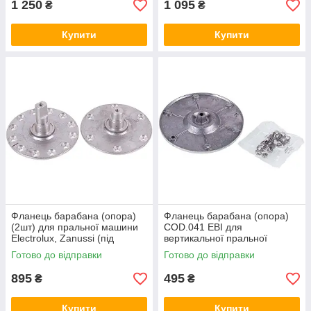
1 250
1 095
₴
₴
Купити
Купити
Фланець барабана (опора)
Фланець барабана (опора)
(2шт) для пральної машини
COD.041 EBI для
Electrolux, Zanussi (під
вертикальної пральної
підшипник 6203)
машини Ardo
Готово до відправки
Готово до відправки
895
495
₴
₴
Купити
Купити