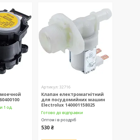
32716
омоечной
Клапан електромагнітний
60400100
для посудомийних машин
Electrolux 140001158025
и 1 од.
Готово до відправки
Оптом і в роздріб
530 ₴