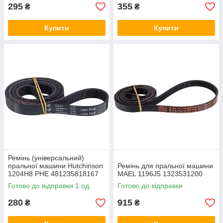
295
355
₴
₴
Купити
Купити
Ремінь (універсальний)
пральної машини Hutchinson
Ремінь для пральної машини
1204H8 PHE 481235818167
MAEL 1196J5 1323531200
Готово до відправки 1 од.
Готово до відправки
280
915
₴
₴