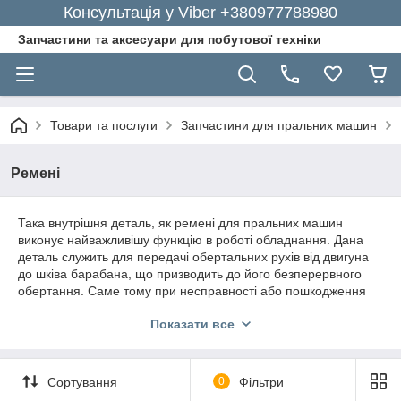
Консультація у Viber +380977788980
Запчастини та аксесуари для побутової техніки
Товари та послуги
Запчастини для пральних машин
Ремені
Така внутрішня деталь, як ремені для пральних машин
виконує найважливішу функцію в роботі обладнання. Дана
деталь служить для передачі обертальних рухів від двигуна
до шківа барабана, що призводить до його безперервного
обертання. Саме тому при несправності або пошкодження
ременя вашої пральної машини, необхідно негайно
Показати все
звернутися в сервісний центр для його заміни.
Купити ремінь для пральної машини в
Києві
Сортування
0
Фільтри
Якщо у вас є спеціальні навички і знання, які ви можете