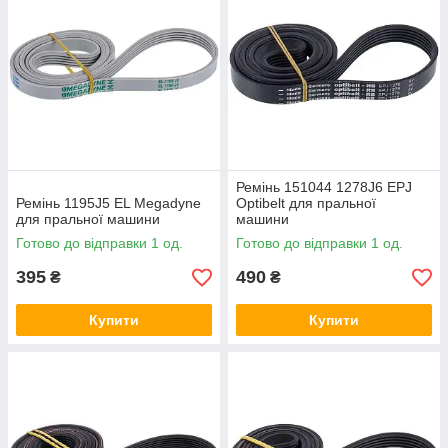
Наші менеджери допоможуть вам з вибором відповідного
аксесуара, а також зможуть відповісти на всі ваші питання
відносно оплати і доставки товару на території України,
можливості повернення товару, а також оформлення
замовлення.
Тепер купити ремінь на пральну машину стало ще простіше.
Ремінь 151044 1278J6 EPJ
Ремінь 1195J5 EL Megadyne
Optibelt для пральної
для пральної машини
машини
Готово до відправки 1 од.
Готово до відправки 1 од.
395
490
₴
₴
Купити
Купити