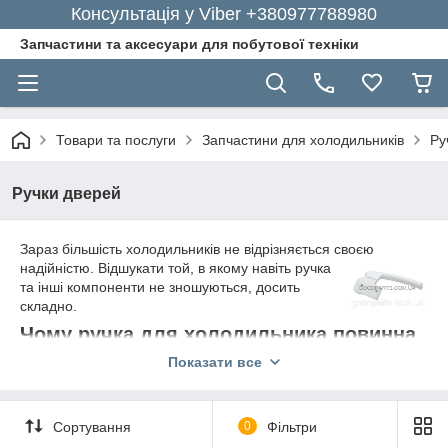
Консультація у Viber +380977788980
Запчастини та аксесуари для побутової техніки
Товари та послуги
Запчастини для холодильників
Ру
Ручки дверей
Зараз більшість холодильників не відрізняється своєю
надійністю.
Відшукати той, в якому навіть ручка
та інші компоненти не зношуються, досить
складно.
Чому ручка для холодильника повинна
бути куплена саме у нас?
Показати все
Мы предлагаем вам приобрести данную вещь именно в
нашем магазине. На это есть несколько объективных причин.
Сортування
0
Фільтри
Рассмотрим их более подробно. Доступный уровень
демократичных цен. Широкий выбор продукции.