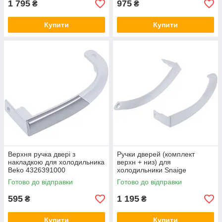
1 795
975
₴
₴
Купити
Купити
Верхня ручка двері з
Ручки дверей (комплект
накладкою для холодильника
верхн + низ) для
Beko 4326391000
холодильники Snaige
D253117
Готово до відправки
Готово до відправки
595
1 195
₴
₴
Купити
Купити