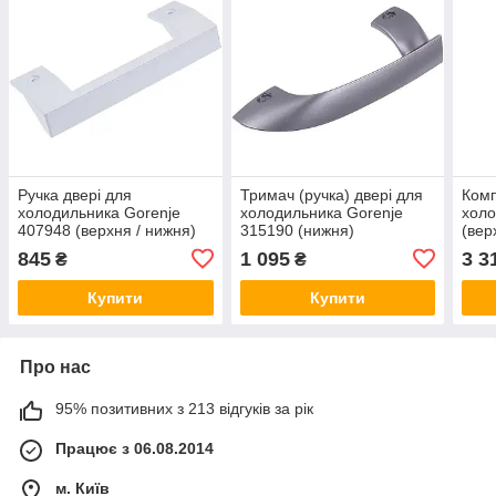
Ручка двері для
Тримач (ручка) двері для
Комп
холодильника Gorenje
холодильника Gorenje
холо
407948 (верхня / нижня)
315190 (нижня)
(вер
845
1 095
3 3
₴
₴
Купити
Купити
Про нас
95% позитивних з 213 відгуків за рік
Працює з 06.08.2014
м. Київ