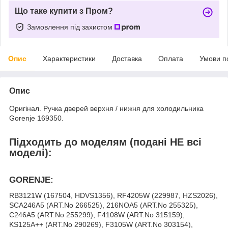
Що таке купити з Пром?
Замовлення під захистом
Опис
Характеристики
Доставка
Оплата
Умови п
Опис
Оригінал. Ручка дверей верхня / нижня для холодильника
Gorenje 169350.
Підходить до моделям (подані НЕ всі
моделі):
GORENJE:
RB3121W (167504, HDVS1356), RF4205W (229987, HZS2026),
SCA246A5 (ART.No 266525), 216NOA5 (ART.No 255325),
C246A5 (ART.No 255299), F4108W (ART.No 315159),
KS125A++ (ART.No 290269), F3105W (ART.No 303154),