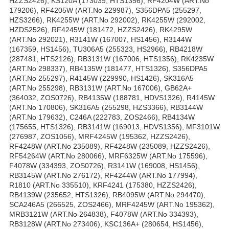
HZZS2426), KS120A (173039, HTS1356), RF4204W (ART.No
179206), RF4205W (ART.No 229987), S356DPA5 (255297,
HZS3266), RK4255W (ART.No 292002), RK4255W (292002,
HZDS2526), RF4245W (181472, HZZS2426), RK4295W
(ART.No 292021), R3141W (167007, HS1456), R3144W
(167359, HS1456), TU306A5 (255323, HS2966), RB4218W
(287481, HTS2126), RB3131W (167006, HTS1356), RK4235W
(ART.No 298337), RB4135W (181477, HTS1326), S356DPA5
(ART.No 255297), R4145W (229990, HS1426), SK316A5
(ART.No 255298), RB3131W (ART.No 167006), GB62A+
(364032, ZOS0726), RB4135W (188781, HDVS1326), R4145W
(ART.No 170806), SK316A5 (255298, HZS3366), RB3144W
(ART.No 179632), C246A (222783, ZOS2466), RB4134W
(175655, HTS1326), RB3141W (169013, HDVS1356), MF3101W
(276987, ZOS1056), MRF4245W (195362, HZZS2426),
RF4248W (ART.No 235089), RF4248W (235089, HZZS2426),
RF54264W (ART.No 280066), MRF6325W (ART.No 175596),
F4078W (334393, ZOS0726), R3141W (169008, HS1456),
RB3145W (ART.No 276172), RF4244W (ART.No 177994),
R1810 (ART.No 335510), KRF4241 (175380, HZZS2426),
RB4139W (235652, HTS1326), RB4095W (ART.No 294470),
SCA246A5 (266525, ZOS2466), MRF4245W (ART.No 195362),
MRB3121W (ART.No 264838), F4078W (ART.No 334393),
RB3128W (ART.No 273406), KSC136A+ (280654, HS1456),