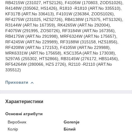
RB4215W (231027, HTS2126), F4105W (170803, ZODS1026),
R4148W (335062, HS1426), R1810 -R1810 (ART.No 335510),
KF317B (ART.No 336413), F4101W (236384, ZODS1026),
RF4275W (231025, HZS2726), RB4138W (175375, HTS1326),
R3144W (ART.No 167359), RK4265W (ART.No 292004),
F4075W (291995, ZOS0726), RF3184W (ART.No 167356),
RB4175W (ART.No 291998), MRF6324W (ART.No 175657),
RF4245W (ART.No 229989), RF3188W (315158, HZS1856),
RF4208W (ART.No 172153), F4105W (ART.No 229988),
MRK6331W (ART.No 175658), KSC135A (ART.No 173038),
S297A5 (255302, HTS2866), RB3145W (276172, HBS1456),
RF54264W (280066, HZS 2726), R2110 -R2110 (ART.No
335512)
Приховати
Характеристики
Основні атрибути
Виробник
Gorenje
Колір
Білий