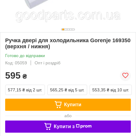
Ручка двері для холодильника Gorenje 169350
(верхня / нижня)
Готово до відправки
Код: 05059
Опт і роздріб
595
₴
577,15 ₴
від 2 шт.
565,25 ₴
від 5 шт.
553,35 ₴
від 10 шт.
Купити
або
Купити з