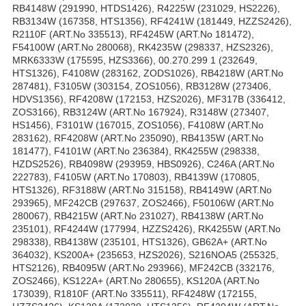
RB4148W (291990, HTDS1426), R4225W (231029, HS2226),
RB3134W (167358, HTS1356), RF4241W (181449, HZZS2426),
R2110F (ART.No 335513), RF4245W (ART.No 181472),
F54100W (ART.No 280068), RK4235W (298337, HZS2326),
MRK6333W (175595, HZS3366), 00.270.299 1 (232649,
HTS1326), F4108W (283162, ZODS1026), RB4218W (ART.No
287481), F3105W (303154, ZOS1056), RB3128W (273406,
HDVS1356), RF4208W (172153, HZS2026), MF317B (336412,
ZOS3166), RB3124W (ART.No 167924), R3148W (273407,
HS1456), F3101W (167015, ZOS1056), F4108W (ART.No
283162), RF4208W (ART.No 235090), RB4135W (ART.No
181477), F4101W (ART.No 236384), RK4255W (298338,
HZDS2526), RB4098W (293959, HBS0926), C246A (ART.No
222783), F4105W (ART.No 170803), RB4139W (170805,
HTS1326), RF3188W (ART.No 315158), RB4149W (ART.No
293965), MF242CB (297637, ZOS2466), F50106W (ART.No
280067), RB4215W (ART.No 231027), RB4138W (ART.No
235101), RF4244W (177994, HZZS2426), RK4255W (ART.No
298338), RB4138W (235101, HTS1326), GB62A+ (ART.No
364032), KS200A+ (235653, HZS2026), S216NOA5 (255325,
HTS2126), RB4095W (ART.No 293966), MF242CB (332176,
ZOS2466), KS122A+ (ART.No 280655), KS120A (ART.No
173039), R1810F (ART.No 335511), RF4248W (172155,