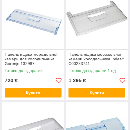
морозильної камери холодильника для вашої моделі, а також
зможуть відповісти на всі питання, що цікавлять вас. Доставка
товару в наявності здійснюється тільки на території України.
Для уточнення деталей замовлення, ви можете зв'язатися з
консультантом нашого сайту.
Панель ящика морозильної
Панель ящика морозильної
камери для холодильника
камери холодильника Indesit
Gorenje 132987
C00283741
Готово до відправки
Готово до відправки 1 од.
720
1 295
₴
₴
Купити
Купити