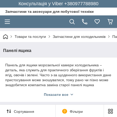
Консультація у Viber +380977788980
Запчастини та аксесуари для побутової техніки
Товари та послуги
Запчастини для холодильників
Па
Панелі ящика
Панель для ящики морозильної камери холодильника –
деталь, яка служить для практичного зберігання
фруктів і
ягід, овочів і зелені. Часто з-за щоденного використання дане
пристосування може зношуватися, тому рано чи пізно може
знадобитися компактна заміна старої панелі ящика
морозильної камери.
Показати все
У цьому немає проблеми, адже всю роботу по підбору
оптимальної запчастини за вас можуть здійснити
кваліфіковані фахівці інтернет-магазину GoodParts. Наш
Сортування
0
Фільтри
магазин пропонує широкий асортимент продукції за
найкращими цінами і з доставкою додому.