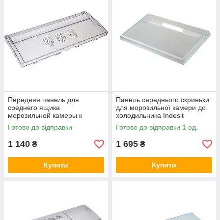
Передняя панель для
Панель середнього скриньки
среднего ящика
для морозильної камери до
морозильной камеры к
холодильника Indesit
холодильнику Beko
C00272502
Готово до відправки
Готово до відправки 1 од.
4397311100
1 140
1 695
₴
₴
Купити
Купити