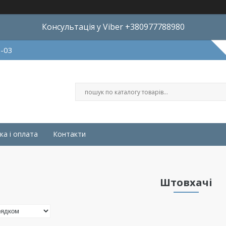
Консультація у Viber +380977788980
8-03
ка і оплата
Контакти
Штовхачі