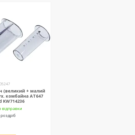
05247
ч (великий + малий
ух. комбайна AT647
d KW714236
о відправки
 роздріб