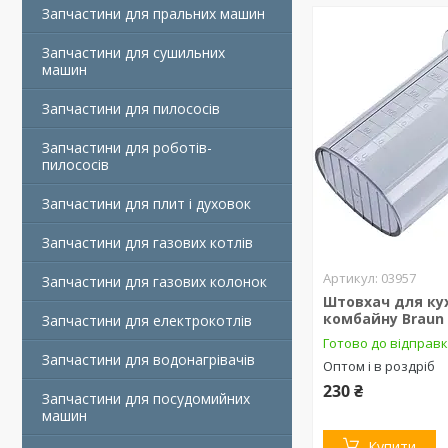
Запчастини для пральних машин
Запчастини для сушильних
машин
Запчастини для пилососів
Запчастини для роботів-
пилососів
Запчастини для плит і духовок
Запчастини для газових котлів
03957
Запчастини для газових колонок
Штовхач для ку
комбайну Braun 
Запчастини для електрокотлів
Готово до відправ
Запчастини для водонагрівачів
Оптом і в роздріб
230 ₴
Запчастини для посудомийних
машин
Купити