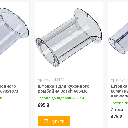
13104
хонного
Штовхач для кухонного
Штовха
67051073
комбайну Bosch 606436
80мл) к
Kenwoo
ки
Готово до відправки 1 од.
Готово д
695 ₴
Оптом і в
475 ₴
Купити