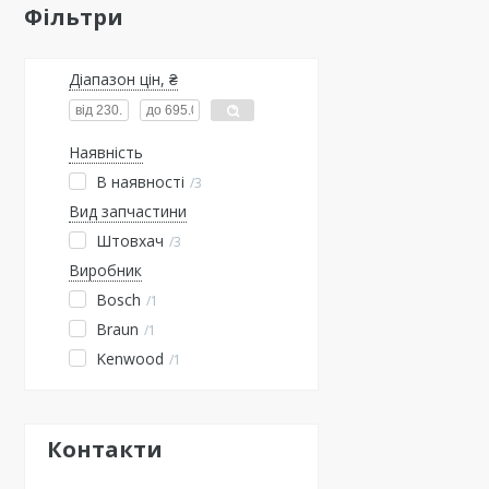
Фільтри
Діапазон цін, ₴
Наявність
В наявності
3
Вид запчастини
Штовхач
3
Виробник
Bosch
1
Braun
1
Kenwood
1
Контакти