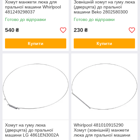
Хомут манжети люка для
Зовнішній хомут на гуму люка
пральної машини Whirlpool
(дверцята) до пральної
481249298037
машини Beko 2802580300
Готово до відправки
Готово до відправки
540
230
₴
₴
Купити
Купити
Хомут на гуму люка
Whirlpool 481010915290
(дверцята) до пральної
Хомут (зовнішній) манжети
машини LG 4861EN3002A
люка для пральної машини