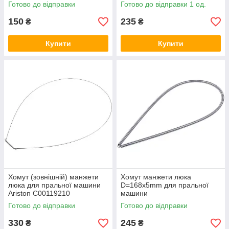
Готово до відправки
Готово до відправки 1 од.
150
235
₴
₴
Купити
Купити
Хомут (зовнішній) манжети
Хомут манжети люка
люка для пральної машини
D=168x5mm для пральної
Ariston C00119210
машини
Готово до відправки
Готово до відправки
330
245
₴
₴