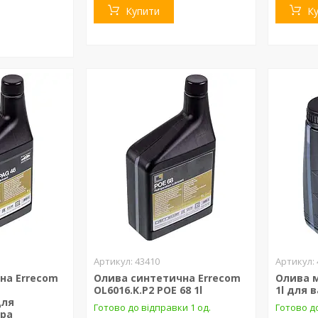
Купити
К
43410
на Errecom
Олива синтетична Errecom
Олива 
OL6016.K.P2 POE 68 1l
1l для 
для
Готово до відправки 1 од.
Готово д
ера