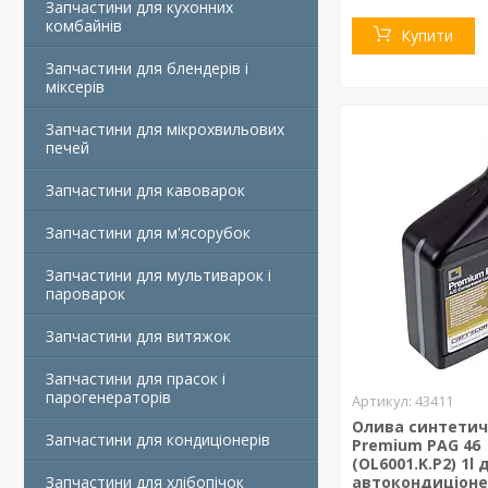
Запчастини для кухонних
комбайнів
Купити
Запчастини для блендерів і
міксерів
Запчастини для мікрохвильових
печей
Запчастини для кавоварок
Запчастини для м'ясорубок
Запчастини для мультиварок і
пароварок
Запчастини для витяжок
Запчастини для прасок і
парогенераторів
43411
Олива синтетич
Запчастини для кондиціонерів
Premium PAG 46
(OL6001.K.P2) 1l 
Запчастини для хлібопічок
автокондиціон