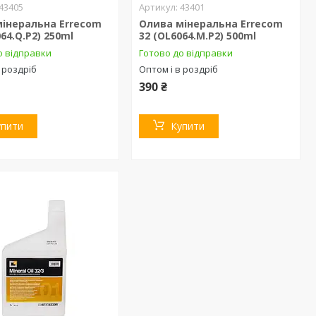
43405
43401
інеральна Errecom
Олива мінеральна Errecom
64.Q.P2) 250ml
32 (OL6064.M.P2) 500ml
о відправки
Готово до відправки
 роздріб
Оптом і в роздріб
390 ₴
упити
Купити