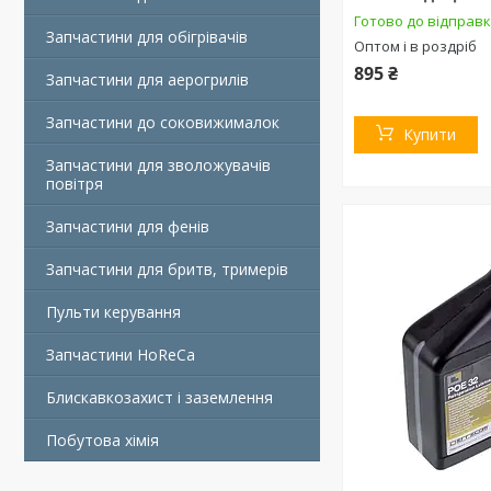
Готово до відправ
Запчастини для обігрівачів
Оптом і в роздріб
895 ₴
Запчастини для аерогрилів
Запчастини до соковижималок
Купити
Запчастини для зволожувачів
повітря
Запчастини для фенів
Запчастини для бритв, тримерів
Пульти керування
Запчастини HoReCa
Блискавкозахист і заземлення
Побутова хімія