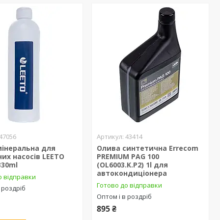
47056
43414
мінеральна для
Олива синтетична Errecom
их насосів LEETO
PREMIUM PAG 100
330ml
(OL6003.K.P2) 1l для
автокондиціонера
о відправки
Готово до відправки
 роздріб
Оптом і в роздріб
895 ₴