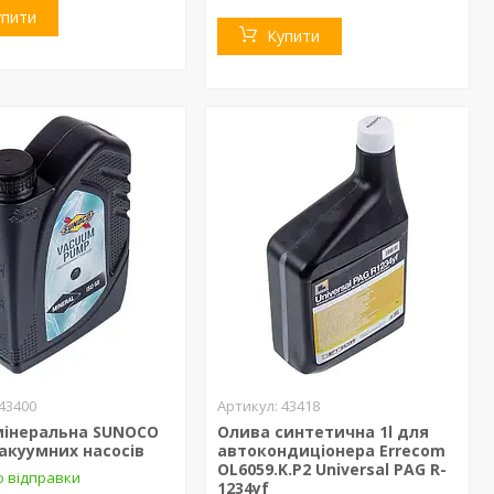
упити
Купити
43400
43418
мінеральна SUNOCO
Олива синтетична 1l для
вакуумних насосів
автокондиціонера Errecom
OL6059.K.P2 Universal PAG R-
о відправки
1234yf