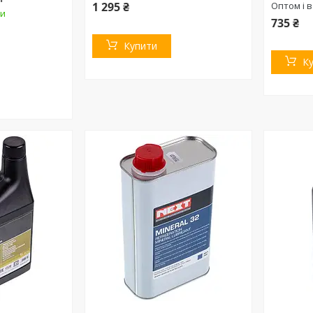
1 295 ₴
Оптом і в
ки
735 ₴
Купити
К