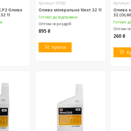
55582
K.P2 Олива
Олива мінеральна Next 32 1l
Олива м
32 1l
32 (OL60
Готово до відправки
ки
Готово д
Оптом і в роздріб
Оптом і в
895 ₴
260 ₴
Купити
К