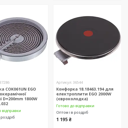
37286
36544
ка COK061UN EGO
Конфорка 18.18463.194 для
окерамічної
електроплити EGO 2000W
ні D=200mm 1800W
(євроколодка)
.032
Готово до відправки
о відправки
Оптом і в роздріб
 роздріб
1 195 ₴