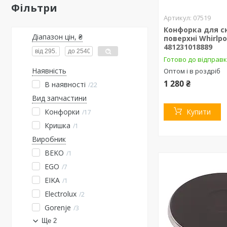
Фільтри
07519
Конфорка для с
Діапазон цін, ₴
поверхні Whirlp
481231018889
Готово до відправ
Наявність
Оптом і в роздріб
1 280 ₴
В наявності
22
Вид запчастини
Конфорки
Купити
17
Кришка
1
Виробник
BEKO
1
EGO
7
EIKA
1
Electrolux
2
Gorenje
3
Ще 2