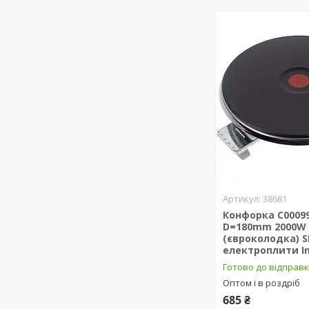
38681
Конфорка C0009
D=180mm 2000W
(євроколодка) S
електроплити In
Готово до відправ
Оптом і в роздріб
685 ₴