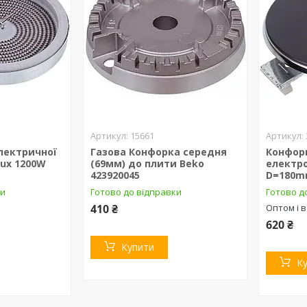
15661
лектричної
Газова Конфорка середня
Конфорк
lux 1200W
(69мм) до плити Beko
електр
423920045
D=180m
ки
Готово до відправки
Готово д
410 ₴
Оптом і в
620 ₴
Купити
К