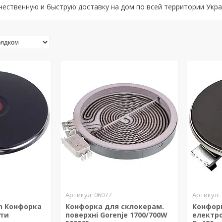
ественную и быструю доставку на дом по всей территории Укр
06077
on Конфорка
Конфорка для склокерам.
Конфор
ити
поверхні Gorenje 1700/700W
електро