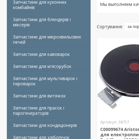
Запчастини для кухонних
Мы выполняем кач
комбайнів
Запчастини для блендерів і
міксерів
Запчастини для мікрохвильових
печей
Запчастини для кавоварок
Запчастини для м'ясорубок
Запчастини для мультиварок і
пароварок
Запчастини для витяжок
Запчастини для прасок і
парогенераторів
38757
Запчастини для кондиціонерів
C00099674 Arist
для електропл
Запчастини для хлібопічок