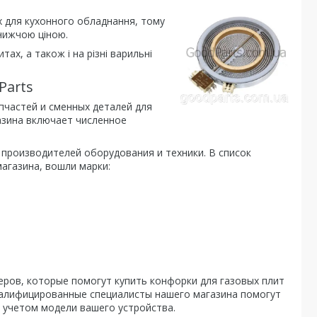
х для кухонного обладнання, тому
нижчою ціною.
х, а також і на різні варильні
Parts
пчастей и сменных деталей для
азина включает численное
 производителей оборудования и техники. В список
агазина, вошли марки:
ов, которые помогут купить конфорки для газовых плит
валифицированные специалисты нашего магазина помогут
 учетом модели вашего устройства.