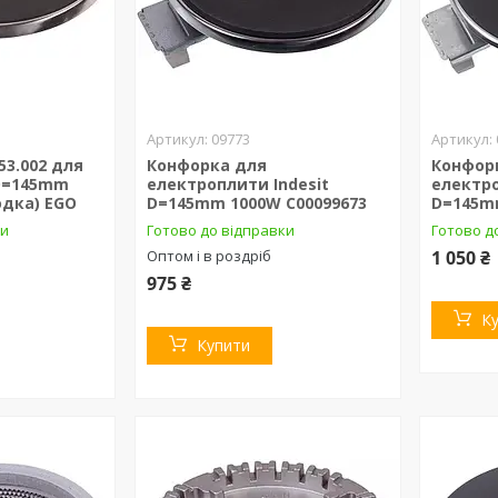
09773
53.002 для
Конфорка для
Конфор
D=145mm
електроплити Indesit
електро
одка) EGO
D=145mm 1000W C00099673
D=145m
ки
Готово до відправки
Готово д
Оптом і в роздріб
1 050 ₴
975 ₴
К
Купити