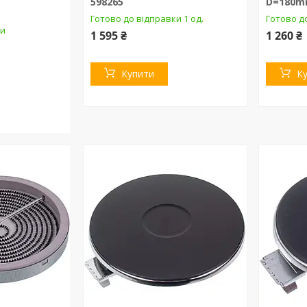
598265
D=180m
Готово до відправки 1 од.
Готово до
ки
1 595 ₴
1 260 ₴
Купити
К