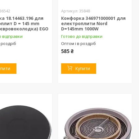
36542
35848
а 18.14463.196 для
Конфорка 346971000001 для
плит D = 145 mm
електроплити Nord
(євровоколодка) EGO
D=145mm 1000W
о відправки
Готово до відправки
 роздріб
Оптом і в роздріб
585 ₴
упити
Купити