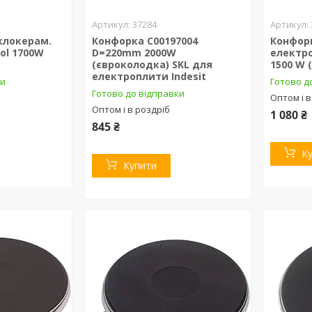
37284
клокерам.
Конфорка C00197004
Конфорк
ool 1700W
D=220mm 2000W
електро
(євроколодка) SKL для
1500 W 
електроплити Indesit
ки
Готово д
Готово до відправки
Оптом і в
Оптом і в роздріб
1 080 ₴
845 ₴
К
Купити