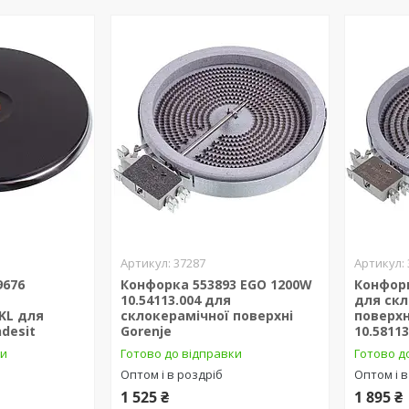
37287
9676
Конфорка 553893 EGO 1200W
Конфор
10.54113.004 для
для скл
KL для
склокерамічної поверхні
поверх
desit
Gorenje
10.58113
ки
Готово до відправки
Готово д
Оптом і в роздріб
Оптом і в
1 525 ₴
1 895 ₴