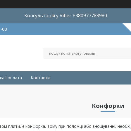
Консультація у Viber +380977788980
8-03
ка і оплата
Контакти
Конфорки
ом плити, є конфорка. Тому при поломці або зношуванні, необхі