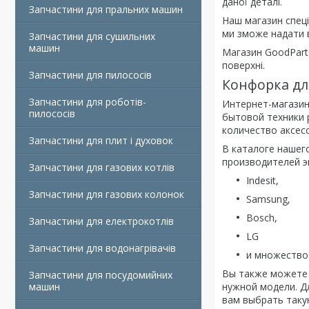
даної деталі.
Запчастини для пральних машин
Наш магазин спеці
ми зможе надати 
Запчастини для сушильних
машин
Магазин GoodParts
поверхні.
Запчастини для пилососів
Конфорка дл
Запчастини для роботів-
Интернет-магазин
пилососів
бытовой техники 
количество аксесс
Запчастини для плит і духовок
В каталоге нашег
производителей э
Запчастини для газових котлів
Indesit,
Запчастини для газових колонок
Samsung,
Bosch,
Запчастини для електрокотлів
LG
Запчастини для водонагрівачів
и множество 
Вы также можете 
Запчастини для посудомийних
машин
нужной модели. Д
вам выбрать таку