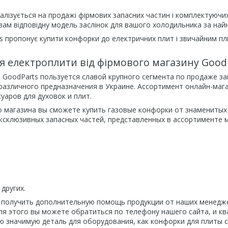
алізується на продажі фірмових запасних частин і комплектуючи
вам відповідну модель заслінок для вашого холодильника за най
 пропонує купити конфорки до електричних плит і звичайним плита
я електроплити від фірмового магазину Good
 GoodParts пользуется славой крупного сегмента по продаже за
различного предназначения в Украине. Ассортимент онлайн-маг
уаров для духовок и плит.
о магазина вы сможете купить газовые конфорки от знаменитых
ксклюзивных запасных частей, представленных в ассортименте м
других.
получить дополнительную помощь продукции от наших менеджер
ля этого вы можете обратиться по телефону нашего сайта, и к
ю значимую деталь для оборудования, как конфорки для плиты с