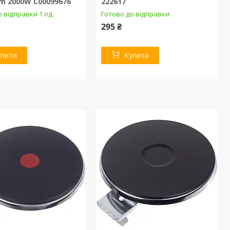
m 2000W C00099676
222617
 відправки 1 од.
Готово до відправки
295 ₴
упити
Купити