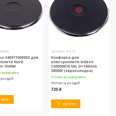
35849
47519
а 346971000002 для
Конфорка для
оплити Nord
електроплити Indesit
m 1500W
C00099676 SKL D=180mm
2000W (євроколодка)
о відправки
Готово до відправки
 роздріб
Оптом і в роздріб
720 ₴
упити
Купити