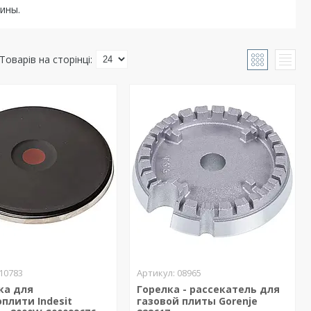
аины.
10783
08965
ка для
Горелка - рассекатель для
плити Indesit
газовой плиты Gorenje