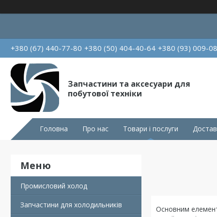
+380 (67) 440-77-80
+380 (50) 404-40-64
+380 (93) 009-0
Запчастини та аксесуари для
побутової техніки
Головна
Про нас
Товари і послуги
Достав
Промисловий холод
Запчастини для холодильників
Основним елемент