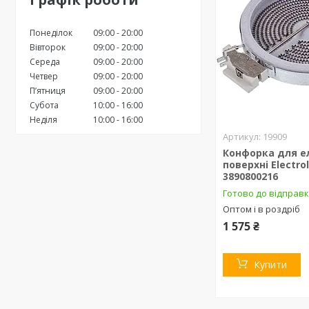
Понеділок
09:00
20:00
Вівторок
09:00
20:00
Середа
09:00
20:00
Четвер
09:00
20:00
Пʼятниця
09:00
20:00
Субота
10:00
16:00
Неділя
10:00
16:00
19909
Конфорка для е
поверхні Electro
3890800216
Готово до відправ
Оптом і в роздріб
1 575 ₴
Купити