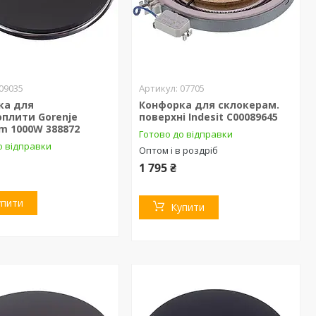
09035
07705
ка для
Конфорка для склокерам.
плити Gorenje
поверхні Indesit C00089645
m 1000W 388872
Готово до відправки
о відправки
Оптом і в роздріб
1 795 ₴
упити
Купити