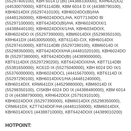
(55297400100), KBH 6014 D (BI) (44388330000), KRH642DOZ
(44530070000), KBT6114DBI, KBM 6014 D IX (44388790100),
KBH6014DIX (55297410100), KBH6024DO(BI)/HA
(44481260000), KBH6024DOCL/HA, KOT7134DO BI
(55297100000), KBT6424DO(BI)/HA, KBH6024DOIX/1
(44388440100), KBH6024DOIX/1/HA, KBH6034DOIX,
KBH6024DO IX (55297390000), KBM6014DIX (55298350100),
KRH641DX (44530050000), KBT6114D-CIX, KBH6014DIX
(55297410000), KBT6114DBI (55297280100), KBM6014D IX
(55298350000), KBT6424DOIX/HA (44481020100), KBH6024DO
BI (55297380000), KBT6424DO(BI) (44389000000),
KBT6114DIX (55297290200), KBT6424DOIX/HA, KBT7114DBI
(55381650000), KC61D IX (55275040000), KBH 6024 DO IX/1
(55376000000), KBH6024DOCL (44415670000), KBT6114D IX
(55297290100), KBH6014DIX/1/HA (44481240000),
KBH6014DIX, KRM641DX (44529880000), KBM6014D IX
(55298350100), CISKBH 6024 DO IX (44388480000), KBM 6014
D IX (44388790000), KRH642DOX (25791910100),
KBH6024DOIX (55297390000), KBM6014DIX (55298350000),
CRM641DX, KZT7424DOF/HA (44481150000), KBM6014DIX,
KBH6014DIX/1 (44388710000), KBT6424DOIX (44389010200)
HOTPOINT: