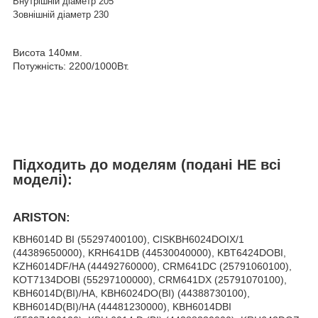
Внутрішній діаметр 205
Зовнішній діаметр 230
Висота 140мм.
Потужність: 2200/1000Вт.
Підходить до моделям (подані НЕ всі
моделі):
ARISTON:
KBH6014D BI (55297400100), CISKBH6024DOIX/1
(44389650000), KRH641DB (44530040000), KBT6424DOBI,
KZH6014DF/HA (44492760000), CRM641DC (25791060100),
KOT7134DOBI (55297100000), CRM641DX (25791070100),
KBH6014D(BI)/HA, KBH6024DO(BI) (44388730100),
KBH6014D(BI)/HA (44481230000), KBH6014DBI