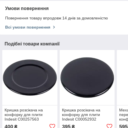
Умови повернення
Повернення товару впродовж 14 днів за домовленістю
Всі умови повернення
Подібні товари компанії
Кришка розсікача на
Кришка розсікача на
Меха
конфорку для плити
конфорку для плити
пере
Indesit C00257563
Indesit C00052932
конф
Inde
400
395
595
₴
₴