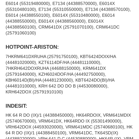
E6014 (55319480000), E7134 (44388570000), E6014X
(55310480100), E7134 (55310550000), E7134 (44388570100),
E6014 (44388550100), E6014X (55310480000), E6014
(44388550000), E6014X (44388560000), E6014X
(44388560100), CRM641DX (25791070100), CRM641DC
(25791060100)
HOTPOINT-ARISTON:
7HKRM641DXRUHA (25791750100), KBT6424DOIX/HA
(44481020000), KZT6114DF/HA (44481110000),
7HKRH642DOXRUHA (44688150000), KRM641DX
(25791640000), KZH6024DOF/HA (44492750000),
KBH6014D(BI)/HA (44481230000), KBT6424DO(BI)/HA
(44481010000), KRH 642 DO DO B (44530080000),
KRH642DOX (25791910100)
INDESIT:
HK 64 R DO (IX)/1 (44388450000), HK64RDOIX, VRM641MDIX
(25740670000), VRM641DX, HK64RDO IX (55301490000),
VRH642DOX (44593020000), VRM641MDC (25740680100), HK
64 R DO (IX)/1 (44388450100), VRM641DC, TK64SD(IX)
(44389220000), VRH 641 D C (44530880000), HK64R (IX), VRM